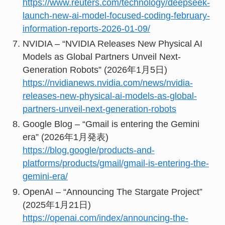
https://www.reuters.com/technology/deepseek-
launch-new-ai-model-focused-coding-february-
information-reports-2026-01-09/
NVIDIA – “NVIDIA Releases New Physical AI
Models as Global Partners Unveil Next-
Generation Robots” (2026年1月5日)
https://nvidianews.nvidia.com/news/nvidia-
releases-new-physical-ai-models-as-global-
partners-unveil-next-generation-robots
Google Blog – “Gmail is entering the Gemini
era” (2026年1月発表)
https://blog.google/products-and-
platforms/products/gmail/gmail-is-entering-the-
gemini-era/
OpenAI – “Announcing The Stargate Project”
(2025年1月21日)
https://openai.com/index/announcing-the-