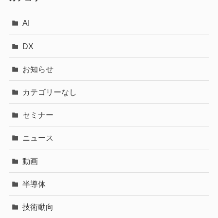
AI
DX
お知らせ
カテゴリーなし
セミナー
ニュース
動画
半導体
技術動向