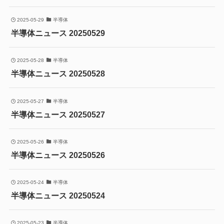
2025-05-29
半導体
半導体ニュース 20250529
2025-05-28
半導体
半導体ニュース 20250528
2025-05-27
半導体
半導体ニュース 20250527
2025-05-26
半導体
半導体ニュース 20250526
2025-05-24
半導体
半導体ニュース 20250524
2025-05-23
半導体