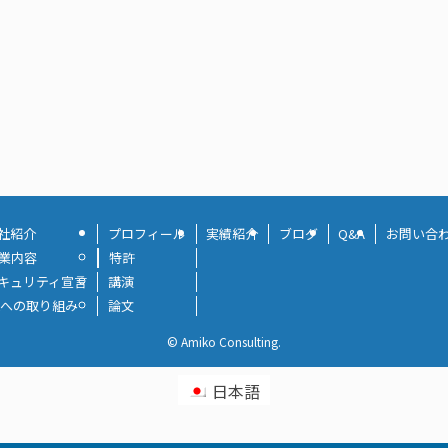
社紹介
プロフィール
実績紹介
ブログ
Q&A
お問い合
業内容
特許
キュリティ宣言
講演
Xへの取り組み
論文
©
Amiko Consulting.
日本語