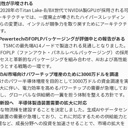
能性が示唆される
年のTitan Lake-B/BX世代でNVIDIA製GPUが採用される
eアーキテクチャでは、一度廃止が噂されたハイパースレッディン
らの変更は、インテルが競争力を取り戻すためにアーキテクチ
す。
れ、PowertechのFOPLPパッケージングが評価中との報告がある
が、TSMCの最先端A14ノードで製造される見通しとなりました。
hのFOPLP（ファンアウト・パネルレベルパッケージング）の採
ロセスと革新的なパッケージングを組み合わせ、AIおよび高性能
うとする戦略の一環です。
s、世界のAI市場向けパワーチップ増産のために3000万ドルを調達
、AI市場向けのパワー半導体増産を目的として3000万ドルの資金調達を
拡大に伴い、電力効率を高めるパワーチップの需要が急増してお
し、グローバルな供給網の一翼を担う体制を整える方針です。
新設へ 半導体製造装置需要の拡大に対応
な物流棟を建設することを決定しました。生成AIやデータセン
装置の需要が急増しており、これに対応するための供給能力と
置など、成長分野への投資を加速させることで、市場の拡大を