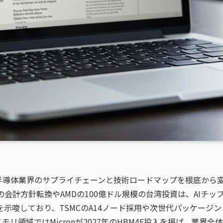
半導体業界のサプライチェーンと技術ロードマップを根底から
の会計方針転換やAMDの100億ドル規模の台湾投資は、AIチッ
示唆しており、TSMCのA14ノード採用や次世代パッケージン
領域ではMicronが2027年のHBM4E投入を掲げ、業界全体