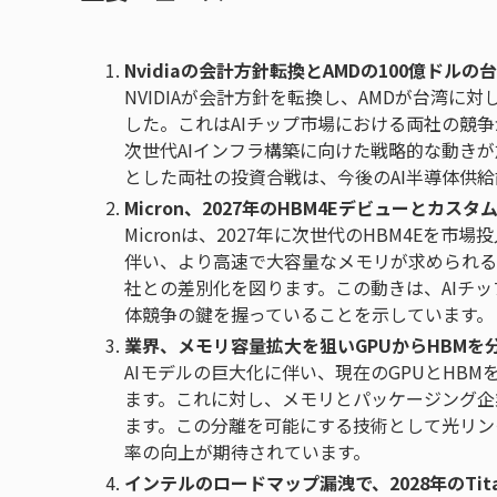
Nvidiaの会計方針転換とAMDの100億ドル
NVIDIAが会計方針を転換し、AMDが台湾に
した。これはAIチップ市場における両社の競
次世代AIインフラ構築に向けた戦略的な動き
とした両社の投資合戦は、今後のAI半導体供
Micron、2027年のHBM4Eデビューとカ
Micronは、2027年に次世代のHBM4Eを
伴い、より高速で大容量なメモリが求められる中
社との差別化を図ります。この動きは、AIチ
体競争の鍵を握っていることを示しています。
業界、メモリ容量拡大を狙いGPUからHBM
AIモデルの巨大化に伴い、現在のGPUとHB
ます。これに対し、メモリとパッケージング企
ます。この分離を可能にする技術として光リン
率の向上が期待されています。
インテルのロードマップ漏洩で、2028年のTitan 