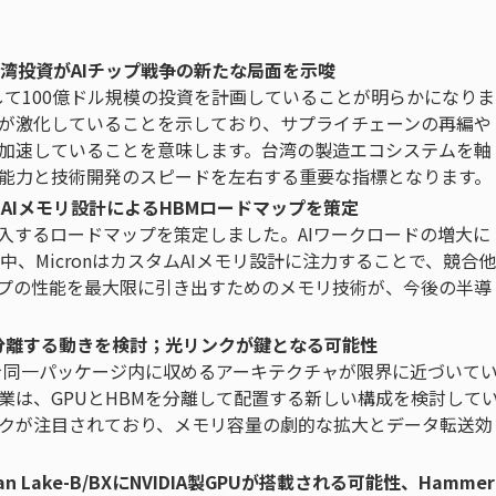
の台湾投資がAIチップ戦争の新たな局面を示唆
対して100億ドル規模の投資を計画していることが明らかになりま
争が激化していることを示しており、サプライチェーンの再編や
が加速していることを意味します。台湾の製造エコシステムを軸
給能力と技術開発のスピードを左右する重要な指標となります。
スタムAIメモリ設計によるHBMロードマップを策定
市場投入するロードマップを策定しました。AIワークロードの増大に
、MicronはカスタムAIメモリ設計に注力することで、競合他
ップの性能を最大限に引き出すためのメモリ技術が、今後の半導
を分離する動きを検討；光リンクが鍵となる可能性
Mを同一パッケージ内に収めるアーキテクチャが限界に近づいて
業は、GPUとHBMを分離して配置する新しい構成を検討して
クが注目されており、メモリ容量の劇的な拡大とデータ転送効
Lake-B/BXにNVIDIA製GPUが搭載される可能性、Hammer