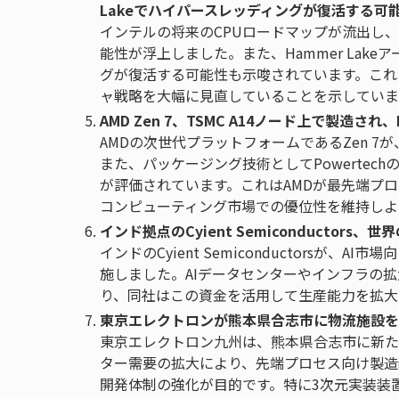
Lakeでハイパースレッディングが復活する可
インテルの将来のCPUロードマップが流出し、2028
能性が浮上しました。また、Hammer Lak
グが復活する可能性も示唆されています。これ
ャ戦略を大幅に見直していることを示していま
AMD Zen 7、TSMC A14ノード上で製造さ
AMDの次世代プラットフォームであるZen 7
また、パッケージング技術としてPowertec
が評価されています。これはAMDが最先端プ
コンピューティング市場での優位性を維持しよ
インド拠点のCyient Semiconductor
インドのCyient Semiconductorsが
施しました。AIデータセンターやインフラの
り、同社はこの資金を活用して生産能力を拡大
東京エレクトロンが熊本県合志市に物流施設を
東京エレクトロン九州は、熊本県合志市に新た
ター需要の拡大により、先端プロセス向け製造
開発体制の強化が目的です。特に3次元実装装