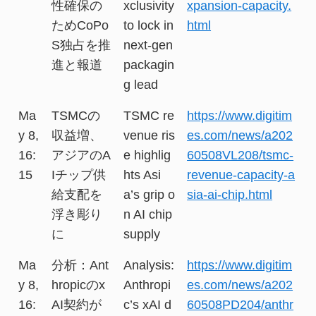
性確保の
xclusivity
xpansion-capacity.
ためCoPo
to lock in
html
S独占を推
next-gen
進と報道
packagin
g lead
Ma
TSMCの
TSMC re
https://www.digitim
y 8,
収益増、
venue ris
es.com/news/a202
16:
アジアのA
e highlig
60508VL208/tsmc-
15
Iチップ供
hts Asi
revenue-capacity-a
給支配を
a’s grip o
sia-ai-chip.html
浮き彫り
n AI chip
に
supply
Ma
分析：Ant
Analysis:
https://www.digitim
y 8,
hropicのx
Anthropi
es.com/news/a202
16:
AI契約が
c’s xAI d
60508PD204/anthr