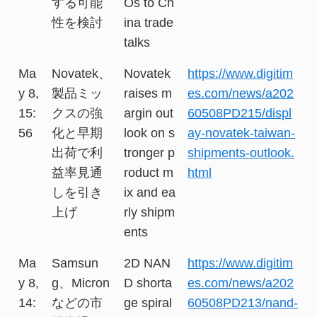
する可能
Os to Ch
性を検討
ina trade
talks
Ma
Novatek、
Novatek
https://www.digitim
y 8,
製品ミッ
raises m
es.com/news/a202
15:
クスの強
argin out
60508PD215/displ
56
化と早期
look on s
ay-novatek-taiwan-
出荷で利
tronger p
shipments-outlook.
益率見通
roduct m
html
しを引き
ix and ea
上げ
rly shipm
ents
Ma
Samsun
2D NAN
https://www.digitim
y 8,
g、Micron
D shorta
es.com/news/a202
14:
などの市
ge spiral
60508PD213/nand-