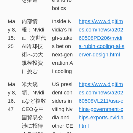
botics
Ma
内部情
Inside N
https://www.digitim
y 8,
報：Nvidi
vidia’s hi
es.com/news/a202
15:
a、次世代
gh-stake
60508PD206/nvidi
25
AI冷却技
s bet on
a-rubin-cooling-ai-s
術への大
next-gen
erver-design.html
規模投資
eration A
に挑む
I cooling
Ma
米大統
US presi
https://www.digitim
y 8,
領、Nvidi
dent con
es.com/news/a202
16:
aなど複数
siders in
60508VL211/usa-c
47
CEOを中
viting Nvi
hina-government-c
国貿易交
dia and
hips-exports-nvidia.
渉に招待
other CE
html