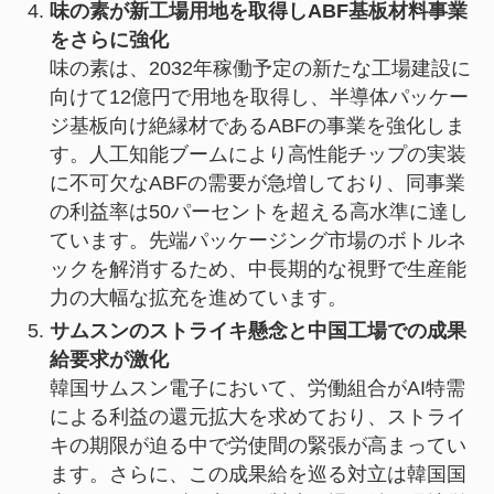
味の素が新工場用地を取得しABF基板材料事業
をさらに強化
味の素は、2032年稼働予定の新たな工場建設に
向けて12億円で用地を取得し、半導体パッケー
ジ基板向け絶縁材であるABFの事業を強化しま
す。人工知能ブームにより高性能チップの実装
に不可欠なABFの需要が急増しており、同事業
の利益率は50パーセントを超える高水準に達し
ています。先端パッケージング市場のボトルネ
ックを解消するため、中長期的な視野で生産能
力の大幅な拡充を進めています。
サムスンのストライキ懸念と中国工場での成果
給要求が激化
韓国サムスン電子において、労働組合がAI特需
による利益の還元拡大を求めており、ストライ
キの期限が迫る中で労使間の緊張が高まってい
ます。さらに、この成果給を巡る対立は韓国国