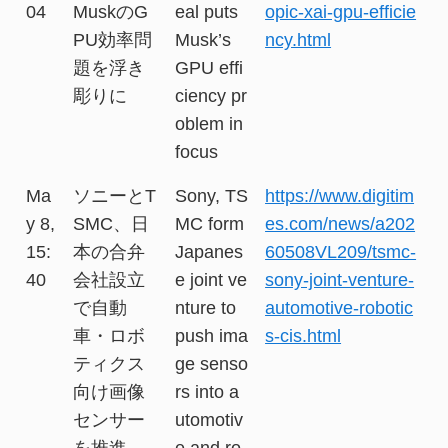
04
MuskのG
eal puts
opic-xai-gpu-efficie
PU効率問
Musk’s
ncy.html
題を浮き
GPU effi
彫りに
ciency pr
oblem in
focus
Ma
ソニーとT
Sony, TS
https://www.digitim
y 8,
SMC、日
MC form
es.com/news/a202
15:
本の合弁
Japanes
60508VL209/tsmc-
40
会社設立
e joint ve
sony-joint-venture-
で自動
nture to
automotive-robotic
車・ロボ
push ima
s-cis.html
ティクス
ge senso
向け画像
rs into a
センサー
utomotiv
を推進
e and ro