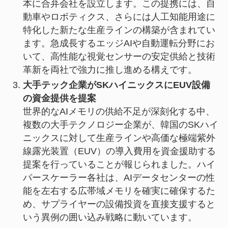
本に合弁会社を設立します。この提携には、自
動車やロボティクス、さらには人工知能用途に
特化した新たな生産ラインの構築が含まれてい
ます。急成長するエッジAIや自動運転分野にお
いて、高性能な視覚センサーの安定供給と技術
革新を両社で強力に推し進める構えです。
大手テック企業がSKハイニックスにEUV設備
の資金提供を提案
世界的なAIメモリの供給不足が深刻化する中、
複数の大手テクノロジー企業が、韓国のSKハイ
ニックスに対して生産ラインや高価な極端紫外
線露光装置（EUV）の導入費用を資金援助する
提案を行っていることが報じられました。ハイ
パースケーラー各社は、AIデータセンターの性
能を左右する広帯域メモリを確実に確保するた
め、サプライヤーの設備投資を直接支援すると
いう異例の囲い込み戦略に動いています。