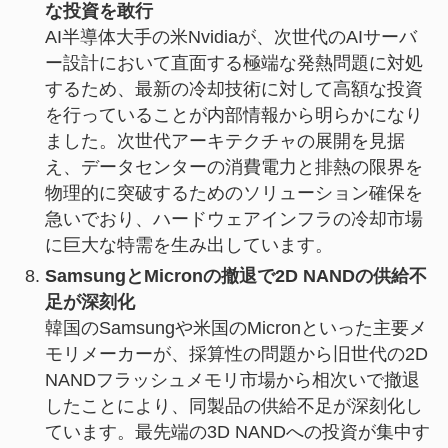
な投資を敢行
AI半導体大手の米Nvidiaが、次世代のAIサーバ
ー設計において直面する極端な発熱問題に対処
するため、最新の冷却技術に対して高額な投資
を行っていることが内部情報から明らかになり
ました。次世代アーキテクチャの展開を見据
え、データセンターの消費電力と排熱の限界を
物理的に突破するためのソリューション確保を
急いでおり、ハードウェアインフラの冷却市場
に巨大な特需を生み出しています。
SamsungとMicronの撤退で2D NANDの供給不
足が深刻化
韓国のSamsungや米国のMicronといった主要メ
モリメーカーが、採算性の問題から旧世代の2D
NANDフラッシュメモリ市場から相次いで撤退
したことにより、同製品の供給不足が深刻化し
ています。最先端の3D NANDへの投資が集中す