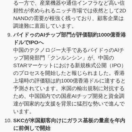
る一方で、産業機器や通信インフラなど高い信
頼性が求められるニッチ市場では依然として2D
NANDの需要が根強く残っており、顧客企業は
調達難に直面しています。
バイドゥのAIチップ部門が評価額約1000億香港
ドルでIPOへ
中国のテクノロジー大手であるバイドゥのAIチ
ップ開発部門「クンルンシン」が、中国の
STARマーケットにおける新規株式公開（IPO）
のプロセスを開始したと報じられました。香港
上場時の評価額は約1000億香港ドルに達すると
予測されています。米国の輸出規制に対抗する
ため、中国国内での国産AIチップ開発と資金調
達が国家的な支援を背景に猛烈な勢いで進んで
います。
SKCが米国顧客向けにガラス基板の量産を年内
に前倒しで開始