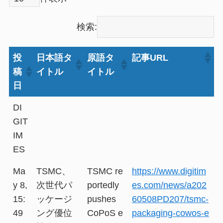
検索:
投
日本語タ
原語タ
記事URL
稿
イトル
イトル
日
DI
GIT
IM
ES
Ma
TSMC、
TSMC re
https://www.digitim
y 8,
次世代パ
portedly
es.com/news/a202
15:
ッケージ
pushes
60508PD207/tsmc-
49
ング優位
CoPoS e
packaging-cowos-e