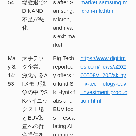
54
場撤退で2
s after S
market-samsung-m
D NAND
amsung,
icron-mlc.html
不足が悪
Micron,
化
and rival
s exit ma
rket
Ma
大手テッ
Big Tech
https://www.digitim
y 8,
ク企業、
reportedl
es.com/news/a202
14:
激化するA
y offers t
60508VL205/sk-hy
53
Iメモリ競
o fund S
nix-technology-euv
争の中でS
K Hynix f
-investment-produc
Kハイニッ
abs and
tion.html
クス工場
EUV tool
とEUV装
s in esca
置への資
lating AI
金提供を
memory