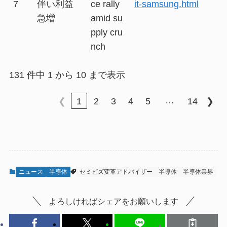
7
伴い利益
ce rally
it-samsung.html
急増
amid su
pply cru
nch
131 件中 1 から 10 まで表示
…
❮
1
2
3
4
5
14
❯
ニュース
半導体
セミビズ変革アドバイザー
半導体
半導体業界
よろしければシェアをお願いします