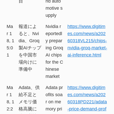
目
nd auto
motive s
upply
Ma
報道によ
Nvidia r
https://www.digitim
r 1
ると、Nvi
eportedl
es.com/news/a202
8, 1
dia、Groq
y prepar
60318VL215/chips-
5:0
製AIチップ
ing Groq
nvidia-groq-market-
1
を中国市
AI chips
ai-inference.html
場向けに
for the C
準備中
hinese
market
Ma
Adata、供
Adata pr
https://www.digitim
r 1
給不足と
ofits soa
es.com/news/a202
8, 1
メモリ価
r on me
60318PD221/adata
2:2
格高騰に
mory pri
-price-demand-prof