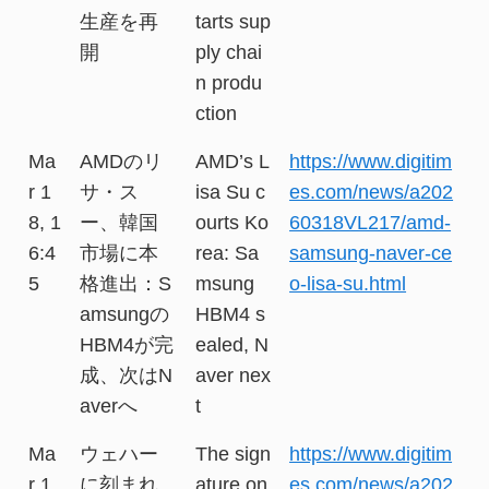
生産を再
tarts sup
開
ply chai
n produ
ction
Ma
AMDのリ
AMD’s L
https://www.digitim
r 1
サ・ス
isa Su c
es.com/news/a202
8, 1
ー、韓国
ourts Ko
60318VL217/amd-
6:4
市場に本
rea: Sa
samsung-naver-ce
5
格進出：S
msung
o-lisa-su.html
amsungの
HBM4 s
HBM4が完
ealed, N
成、次はN
aver nex
averへ
t
Ma
ウェハー
The sign
https://www.digitim
r 1
に刻まれ
ature on
es.com/news/a202