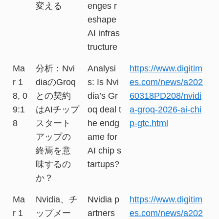
変える
enges r
eshape
AI infras
tructure
Ma
分析：Nvi
Analysi
https://www.digitim
r 1
diaのGroq
s: Is Nvi
es.com/news/a202
8, 0
との契約
dia’s Gr
60318PD208/nvidi
9:1
はAIチップ
oq deal t
a-groq-2026-ai-chi
8
スタート
he endg
p-gtc.html
アップの
ame for
終焉を意
AI chip s
味するの
tartups?
か？
Ma
Nvidia、チ
Nvidia p
https://www.digitim
r 1
ップメー
artners
es.com/news/a202