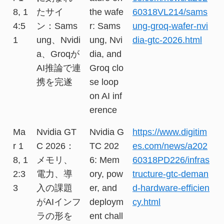
8, 1
たサイ
the wafe
60318VL214/sams
4:5
ン：Sams
r: Sams
ung-groq-wafer-nvi
1
ung、Nvidi
ung, Nvi
dia-gtc-2026.html
a、Groqが
dia, and
AI推論で連
Groq clo
携を完遂
se loop
on AI inf
erence
Ma
Nvidia GT
Nvidia G
https://www.digitim
r 1
C 2026：
TC 202
es.com/news/a202
8, 1
メモリ、
6: Mem
60318PD226/infras
2:3
電力、導
ory, pow
tructure-gtc-deman
3
入の課題
er, and
d-hardware-efficien
がAIインフ
deploym
cy.html
ラの形を
ent chall