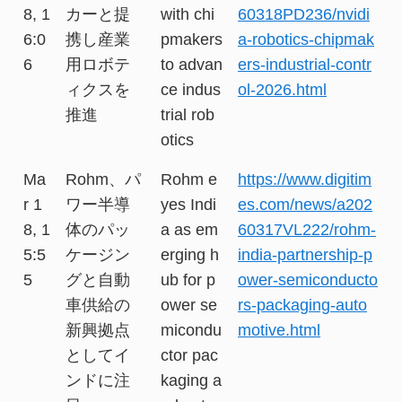
8, 1
カーと提
with chi
60318PD236/nvidi
6:0
携し産業
pmakers
a-robotics-chipmak
6
用ロボテ
to advan
ers-industrial-contr
ィクスを
ce indus
ol-2026.html
推進
trial rob
otics
Ma
Rohm、パ
Rohm e
https://www.digitim
r 1
ワー半導
yes Indi
es.com/news/a202
8, 1
体のパッ
a as em
60317VL222/rohm-
5:5
ケージン
erging h
india-partnership-p
5
グと自動
ub for p
ower-semiconducto
車供給の
ower se
rs-packaging-auto
新興拠点
micondu
motive.html
としてイ
ctor pac
ンドに注
kaging a