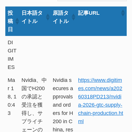
投
日本語タ
原語タ
記事URL
稿
イトル
イトル
日
DI
GIT
IM
ES
Ma
Nvidia、中
Nvidia s
https://www.digitim
r 1
国でH200
ecures a
es.com/news/a202
8, 1
の承認と
pprovals
60318PD213/nvidi
0:4
受注を獲
and ord
a-2026-gtc-supply-
3
得し、サ
ers for H
chain-production.ht
プライチ
200 in C
ml
ェーンの
hina, res