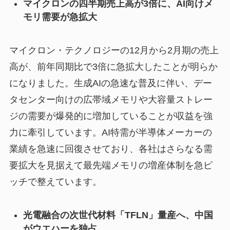
マイクロンの四半期売上高が3倍に、AI向けメ
モリ需要が急拡大
マイクロン・テクノロジーの12月から2月期の売上
高が、前年同期比で3倍に急拡大したことが明らか
になりました。生成AIの急速な普及に伴い、デー
タセンター向けの広帯域メモリや大容量ストレー
ジの需要が爆発的に増加していることが収益を強
力に牽引しています。AI特需が半導体メーカーの
業績を急速に回復させており、各社はさらなる需
要拡大を見据えて最先端メモリの増産体制を急ピ
ッチで整えています。
光電融合の次世代材料「TFLN」量産へ、中国
がウエハーを独占