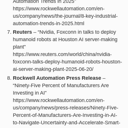
Automation Trends in 2025”
https://www.rockwellautomation.com/en-
us/company/news/the-journal/8-key-industrial-
automation-trends-in-2025.html
Reuters
– “Nvidia, Foxconn in talks to deploy
humanoid robots at Houston AI server-making
plant”
https://www.reuters.com/world/china/nvidia-
foxconn-talks-deploy-humanoid-robots-houston-
ai-server-making-plant-2025-06-20/
Rockwell Automation Press Release
–
“Ninety-Five Percent of Manufacturers Are
Investing in AI”
https://www.rockwellautomation.com/en-
us/company/news/press-releases/Ninety-Five-
Percent-of-Manufacturers-Are-Investing-in-AI-
to-Navigate-Uncertainty-and-Accelerate-Smart-