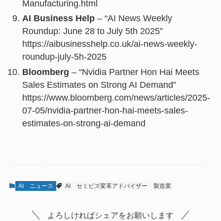
Manufacturing.html
AI Business Help
– “AI News Weekly
Roundup: June 28 to July 5th 2025”
https://aibusinesshelp.co.uk/ai-news-weekly-
roundup-july-5h-2025
Bloomberg
– “Nvidia Partner Hon Hai Meets
Sales Estimates on Strong AI Demand”
https://www.bloomberg.com/news/articles/2025-
07-05/nvidia-partner-hon-hai-meets-sales-
estimates-on-strong-ai-demand
AI
ニュース
AI
セミビズ変革アドバイザー
製造業
よろしければシェアをお願いします