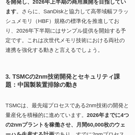
を開発し、2026年上半期の商用展開を目指してい
ます
。さらに、SanDiskと協力して高帯域幅フラッ
シュメモリ（HBF）規格の標準化を推進してお
り、2026年下半期にはサンプル提供を開始する予
定です。これは次世代メモリ技術における両社の
連携を強化する動きと言えるでしょう。
3. TSMCの2nm技術開発とセキュリティ課
題：中国製装置排除の動き
TSMCは、最先端プロセスである2nm技術の開発と
量産化を積極的に進めています。
2026年までに4つ
の2nmプラントを稼働させ、月間60,000枚のウェ
ーハを生産する計画
であり、すでに2nmプロセス