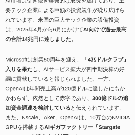
AI市場は引き続き爆発的な成長を遂げており、主
要テック企業による巨額の投資競争が繰り広げら
れています。米国の巨大テック企業の設備投資
は、2025年4月から6月にかけて
AI向けで過去最高
の合計14兆円に達しました
。
Microsoftは創業50周年を迎え、
「4兆ドルクラブ」
入りを果たし
、AIサービス拡大が四半期決算の好
調に貢献していると報じられました。一方、
OpenAIは年間売上高が120億ドルに達したにもか
かわらず、依然として赤字であり、
300億ドルの追
加資金調達を検討している
と伝えられています。
また、Nscale、Aker、OpenAIは、10万台のNVIDIA
GPUを搭載する
AIギガファクトリー「Stargate