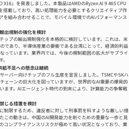
X16」を発表しました。本製品はAMDのRyzen AI 9 465 CPU
モバイルGPUを搭載しており、高い処理能力を必要とするクリエイティブ作
アを組み合わせることで、モバイル環境でのAIパフォーマンス
プ輸出規制の強化を検討
Iチップの輸出規制強化を本格的に検討しています。これは、米
のであり、半導体産業の要衝である台湾にとって、経済的利益
なっています。業界内では、今後の規制範囲の拡大がサプライ
す。
言、供給不足への懸念は継続
AIサーバー向けチップのフル生産を宣言しました。TSMCやSKハ
チェーンの巨大化を図っていますが、世界的なAI需要の爆発的
います。AIエージェント時代の到来により、計算能力の争奪戦
て禁じる措置を検討
力に制限するため、違反者に対して刑事罰を科すような厳しい措
たこの動きは、中国のAI開発能力を削ぐための重要な一歩と見
のコンプライアンスリスクが極めて高い状況となっており、業