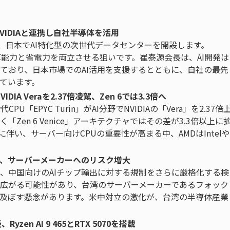
VIDIAと連携し自社半導体を活用
ドに、日本でAI特化型の次世代データセンターを開設します。
計算能力と省電力を両立させる狙いです。崔泰源会長は、AI開発は
ており、日本市場でのAI活用を支援するとともに、自社の最先
ています。
DIA Veraを2.37倍凌駕、Zen 6では3.3倍へ
EPYC Turin」がAI分野でNVIDIAの「Vera」を2.37倍
en 6 Venice」アーキテクチャではその差が3.3倍以上に
伴い、サーバー向けCPUの重要性が高まる中、AMDはIntelや
討、サーバーメーカーへのリスク増大
、中国向けのAIチップ輸出に対する規制をさらに厳格化する検
広がる可能性があり、台湾のサーバーメーカーであるフォック
及ぼす懸念があります。米中対立の激化が、台湾の半導体産業
yzen AI 9 465とRTX 5070を搭載