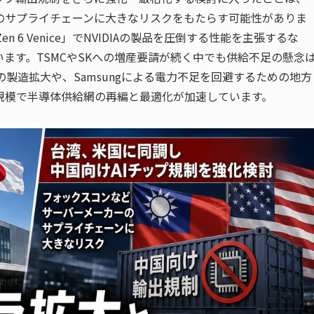
のサプライチェーンに大きなリスクをもたらす可能性がありま
Zen 6 Venice」でNVIDIAの製品を圧倒する性能を主張するな
ます。TSMCやSKへの増産要請が続く中でも供給不足の懸念
ポールでの製造拡大や、Samsungによる電力不足を回避するための地方
規模で半導体供給網の再編と最適化が加速しています。