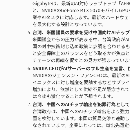
Gigabyteは、最新のAI対応ラップトップ「AERO 
と、NVIDIAのGeForce RTX 5070
業やAIタスクに対応します。最新のハードウェ
を最大化する設計となっています。
台湾、米国議員の要求を受け中国向けAIチッ
米国議会からの圧力が高まる中、台湾政府がA
国の対中技術封じ込め政策に歩調を合わせるも
と安全保障上のバランスをどう取るかが焦点と
チェーンの再編を促すとの見方が強まっていま
NVIDIA CEOがAIサーバーのフル生産を宣
NVIDIAのジェンスン・フアンCEOは、最新の
イニックスに対し増産を要請するなどサプライ
増加により、依然として供給不足が懸念されて
は今後も激化することが予想されます。
台湾、中国へのAIチップ輸出を犯罪行為とし
台湾政府は、中国へのAIチップ輸出をより強
置を検討しています。米国の貿易交渉と連動し
なされています。企業にとっては、輸出先選定