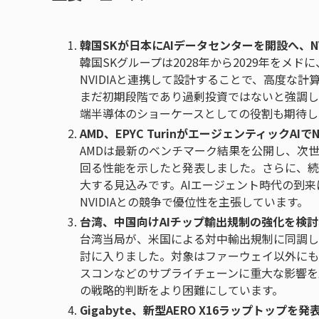
韓国SKが日本にAIデータセンターを開設へ、N
韓国SKグループは2028年から2029年をメ
NVIDIAと連携して設計することで、高度な
まだ初期段階であり過剰投資ではないと強調し
端半導体のショーケースとしての役割も期待し
AMD、EPYC TurinがエージェンティックAIでNVI
AMDは最新のベンチマーク結果を公開し、次世代CPU「
回る性能を示したと発表しました。さらに、続く「Z
大する見込みです。AIエージェント時代の到来に
NVIDIAとの競争で優位性を主張しています。
台湾、中国向けAIチップ輸出規制の強化を検
台湾当局が、米国による対中輸出規制に同調し
討に入りました。対象はファーウェイ以外にも
スコンなどのサプライチェーンに重大な影響を
の戦略的判断をより困難にしています。
Gigabyte、新型AERO X16ラップトップを発表、R