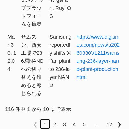
ププラッ
n, Ruyi O
トフォー
S
ムを構築
Ma
サムス
Samsung
https://www.digitim
r 3
ン、西安
reportedl
es.com/news/a202
0, 1
工場で23
y shifts X
60330VL211/sams
2:0
6層NAND
i’an plant
ung-236-layer-nan
4
への切り
to 236-la
d-plant-production.
替えを進
yer NAN
html
めると報
D
じられる
116 件中 1 から 10 まで表示
…
❮
1
2
3
4
5
12
❯