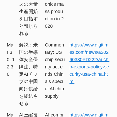
スの大量
onics ma
生産開始
ss produ
を目指す
ction in 2
と報じら
028
れる
Ma
解説：米
Commen
https://www.digitim
r 3
国の半導
tary: US
es.com/news/a202
0, 1
体安全保
chip secu
60330PD222/ai-chi
2:3
障法、特
rity act e
p-exports-policy-se
6
定AIチッ
nds Chin
curity-usa-china.ht
プの中国
a’s speci
ml
向け供給
al AI chip
を終結さ
supply
せる
Ma
AI圧縮技
AI compr
https://www.digitim