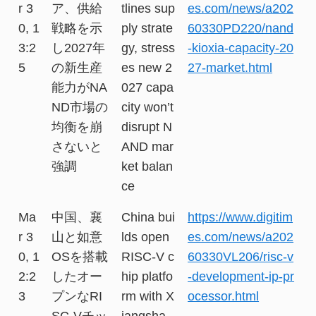
r 3
ア、供給
tlines sup
es.com/news/a202
0, 1
戦略を示
ply strate
60330PD220/nand
3:2
し2027年
gy, stress
-kioxia-capacity-20
5
の新生産
es new 2
27-market.html
能力がNA
027 capa
ND市場の
city won’t
均衡を崩
disrupt N
さないと
AND mar
強調
ket balan
ce
Ma
中国、襄
China bui
https://www.digitim
r 3
山と如意
lds open
es.com/news/a202
0, 1
OSを搭載
RISC-V c
60330VL206/risc-v
2:2
したオー
hip platfo
-development-ip-pr
3
プンなRI
rm with X
ocessor.html
SC-Vチッ
iangsha