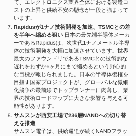
て、エレクトロニクス業界全体における製造コ
ストの上昇と供給不安の懸念が一段と強まって
います。
Rapidusが1ナノ技術開発を加速、TSMCとの差
を半年へ縮める狙い
日本の最先端半導体メーカ
ーであるRapidusは、次世代1ナノメートル半導
体の技術開発を大幅に加速させています。世界
最大のファウンドリであるTSMCとの技術的な
遅れをわずか6ヶ月にまで縮めるという野心的
な目標が報じられました。日本の半導体復権を
目指す国家プロジェクトが、グローバルな微細
化競争の最前線でトップランナーに肉薄し、業
界の技術ロードマップに大きな影響を与える可
能性があります。
サムスンが西安工場で236層NANDへの切り替
えを推進
サムスン電子は、供給逼迫が続くNANDフラッ