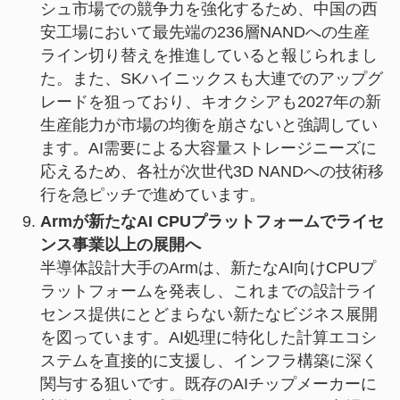
シュ市場での競争力を強化するため、中国の西
安工場において最先端の236層NANDへの生産
ライン切り替えを推進していると報じられまし
た。また、SKハイニックスも大連でのアップグ
レードを狙っており、キオクシアも2027年の新
生産能力が市場の均衡を崩さないと強調してい
ます。AI需要による大容量ストレージニーズに
応えるため、各社が次世代3D NANDへの技術移
行を急ピッチで進めています。
Armが新たなAI CPUプラットフォームでライセ
ンス事業以上の展開へ
半導体設計大手のArmは、新たなAI向けCPUプ
ラットフォームを発表し、これまでの設計ライ
センス提供にとどまらない新たなビジネス展開
を図っています。AI処理に特化した計算エコシ
ステムを直接的に支援し、インフラ構築に深く
関与する狙いです。既存のAIチップメーカーに