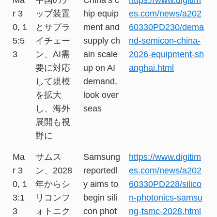
r 3
ップ装置
hip equip
es.com/news/a202
0, 1
とサプラ
ment and
60330PD230/dema
5:5
イチェー
supply ch
nd-semicon-china-
3
ン、AI需
ain scale
2026-equipment-sh
要に対応
up on AI
anghai.html
して規模
demand,
を拡大
look over
し、海外
seas
展開も視
野に
Ma
サムス
Samsung
https://www.digitim
r 3
ン、2028
reportedl
es.com/news/a202
0, 1
年からシ
y aims to
60330PD228/silico
3:1
リコンフ
begin sili
n-photonics-samsu
3
ォトニク
con phot
ng-tsmc-2028.html