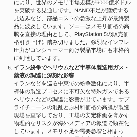
により、世界のメモリ市場規模が6000億米ドル
を突破する見通しです。NAND不足が継続する
見込みなど、部品コストの急激な上昇が最終製
品に波及しています。ソニーはメモリ価格の高
騰を直接の理由として、PlayStation 5の販売価
格引き上げに踏み切りました。強烈なインフレ
圧力がコンシューマー向け製品市場にも本格的
に到達しています。
イラン紛争でヘリウムなど半導体製造用ガス・
薬液の調達に深刻な影響
イランなどを巡る中東での紛争激化により、半
導体の製造プロセスに不可欠な特殊ガスである
ヘリウムなどの調達に影響が出ています。サプ
ライチェーンの混乱と原材料価格の高騰が製造
現場を直撃しており、工場の安定稼働を脅かす
物理的なリスクが海外メディアの報道で顕在化
しています。メモリ不足や需要急増と相まっ