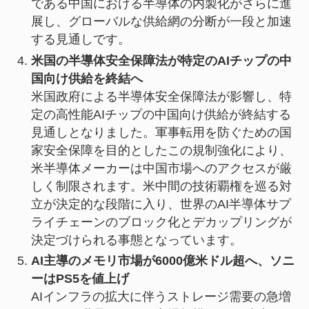
である中国における半導体の内製化がさらに進
展し、グローバルな供給網の分断が一段と加速
する見通しです。
米国の半導体安全保障法が特定のAIチップの中
国向け供給を終結へ
米国政府による半導体安全保障法が影響し、特
定の高性能AIチップの中国向け供給が終結する
見通しとなりました。軍事転用を防ぐための国
家安全保障を目的としたこの規制強化により、
米半導体メーカーは中国市場へのアクセスが厳
しく制限されます。米中間の技術覇権を巡る対
立が決定的な段階に入り、世界のAI半導体サプ
ライチェーンのブロック化とデカップリングが
決定づけられる事態となっています。
AI主導のメモリ市場が6000億米ドル超へ、ソニ
ーはPS5を値上げ
AIインフラの拡大に伴うストレージ需要の急増