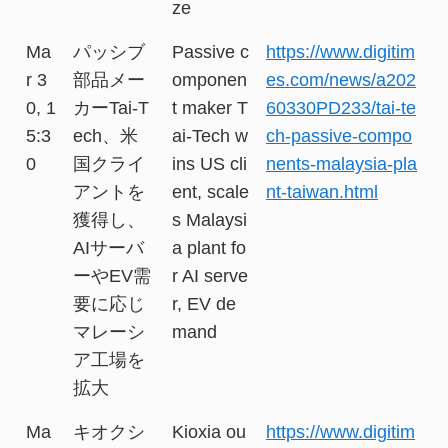
ze
Ma
パッシブ
Passive c
https://www.digitim
r 3
部品メー
omponen
es.com/news/a202
0, 1
カーTai-T
t maker T
60330PD233/tai-te
5:3
ech、米
ai-Tech w
ch-passive-compo
0
国クライ
ins US cli
nents-malaysia-pla
アントを
ent, scale
nt-taiwan.html
獲得し、
s Malaysi
AIサーバ
a plant fo
ーやEV需
r AI serve
要に応じ
r, EV de
マレーシ
mand
ア工場を
拡大
Ma
キオクシ
Kioxia ou
https://www.digitim