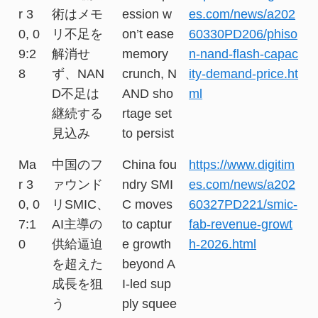
r 3
術はメモ
ession w
es.com/news/a202
0, 0
リ不足を
on’t ease
60330PD206/phiso
9:2
解消せ
memory
n-nand-flash-capac
8
ず、NAN
crunch, N
ity-demand-price.ht
D不足は
AND sho
ml
継続する
rtage set
見込み
to persist
Ma
中国のフ
China fou
https://www.digitim
r 3
ァウンド
ndry SMI
es.com/news/a202
0, 0
リSMIC、
C moves
60327PD221/smic-
7:1
AI主導の
to captur
fab-revenue-growt
0
供給逼迫
e growth
h-2026.html
を超えた
beyond A
成長を狙
I-led sup
う
ply squee