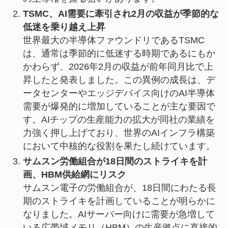
TSMC、AI需要に牽引され2月の収益が季節的な
低迷を乗り越え上昇
世界最大の半導体ファウンドリであるTSMC
は、通常は季節的に低迷する時期であるにもか
かわらず、2026年2月の収益が前年同月比で上
昇したと発表しました。この異例の成長は、デ
ータセンターやエッジデバイス向けのAI半導体
需要が爆発的に増加していることが主な要因で
す。AIチップの生産能力の拡大が同社の業績を
力強く押し上げており、世界のAIインフラ構築
において中核的な役割を果たし続けています。
サムスン労働組合が18日間のストライキを計
画、HBM供給網にリスク
サムスン電子の労働組合が、18日間にわたる長
期のストライキを計画していることが明らかに
なりました。AIサーバー向けに需要が急増して
いる広帯域メモリ（HBM）の生産拠点に直接的