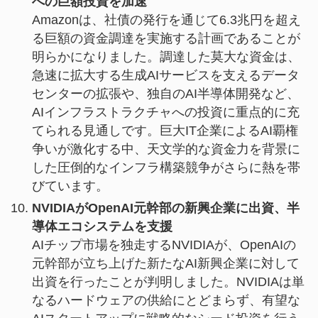
への巨額投資を加速
Amazonは、社債の発行を通じて6.3兆円を超え
る巨額の資金調達を実施する計画であることが
明らかになりました。調達した莫大な資金は、
急速に拡大する生成AIサービスを支えるデータ
センターの拡張や、独自のAI半導体開発など、
AIインフラストラクチャへの投資に重点的に充
てられる見通しです。巨大IT企業によるAI覇権
争いが激化する中、天文学的な資金力を背景に
した圧倒的なインフラ構築競争がさらに熱を帯
びています。
NVIDIAがOpenAI元幹部の新興企業に出資、半
導体エコシステムを支援
AIチップ市場を独走するNVIDIAが、OpenAIの
元幹部が立ち上げた新たなAI新興企業に対して
出資を行ったことが判明しました。NVIDIAは単
なるハードウェアの供給にとどまらず、有望な