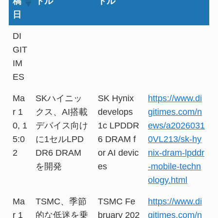
稿
トル
トル
日
DI
GIT
IM
ES
Ma
SKハイニッ
SK Hynix
https://www.di
r 1
クス、AI搭載
develops
gitimes.com/n
0, 1
デバイス向け
1c LPDDR
ews/a2026031
5:0
に1セルLPD
6 DRAM f
0VL213/sk-hy
2
DR6 DRAM
or AI devic
nix-dram-lpddr
を開発
es
-mobile-techn
ology.html
Ma
TSMC、季節
TSMC Fe
https://www.di
r 1
的な低迷を乗
bruary 202
gitimes.com/n