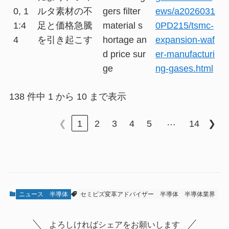
0, 1
ルタ素材の不
gers filter
ews/a2026031
1:4
足と価格急騰
material s
0PD215/tsmc-
4
を引き起こす
hortage an
expansion-waf
d price sur
er-manufacturi
ge
ng-gases.html
138 件中 1 から 10 まで表示
…
❮
1
2
3
4
5
14
❯
ニュース
半導体
セミビズ変革アドバイザー
半導体
半導体業界
よろしければシェアをお願いします