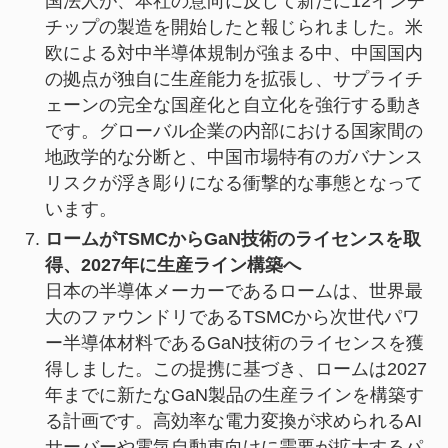
国法人が、本社の意向に反して新たに12インチ
チップの製造を開始したと報じられました。米
欧による対中半導体規制が強まる中、中国国内
の拠点が独自に生産能力を拡張し、サプライチ
ェーンの完全な国産化と自立化を強行する動き
です。グローバル企業の内部における国家間の
地政学的な分断と、中国市場特有のガバナンス
リスクが浮き彫りになる衝撃的な事態となって
います。
ロームがTSMCからGaN技術のライセンスを取
得、2027年に生産ライン構築へ
日本の半導体メーカーであるロームは、世界最
大のファウンドリであるTSMCから次世代パワ
ー半導体材料であるGaN技術のライセンスを獲
得しました。この提携に基づき、ロームは2027
年までに新たなGaN製品の生産ラインを構築す
る計画です。高効率な電力変換が求められるAI
サーバーや電気自動車向けに需要が拡大するパ