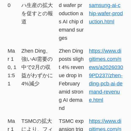
0
ハ生産の拡大
d wafer pr
samsung-ai-c
を促すとの報
oduction a
hip-wafer-prod
道
s AI chip d
uction.html
emand sur
ges
Ma
Zhen Ding、
Zhen Ding
https://www.di
r 1
強いAI需要の
posts sligh
gitimes.com/n
0, 1
中で2月の収
t 4% reven
ews/a2026030
1:5
益がわずかに
ue drop in
9PD237/zhen-
1
4%減少
February
ding-pcb-ai-de
amid stron
mand-revenu
g AI dema
e.html
nd
Ma
TSMCの拡大
TSMC exp
https://www.di
r 1
により、フィ
ansion trig
gitimes.com/n