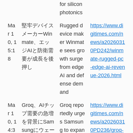
for silicon
photonics
Ma
堅牢デバイス
Rugged d
https://www.di
r 1
メーカーWin
evice mak
gitimes.com/n
0, 1
mate、エッ
er Winmat
ews/a2026031
5:1
ジAIと防衛需
e sees gro
0PD242/winm
8
要が成長を後
wth surge
ate-rugged-pc
押し
from edge
-edge-ai-reven
AI and def
ue-2026.html
ense dem
and
Ma
Groq、AIチッ
Groq repo
https://www.di
r 1
プ需要の急増
rtedly urge
gitimes.com/n
0, 1
を背景にSam
s Samsun
ews/a2026031
4:3
sungにウェー
g to expan
0PD236/groq-