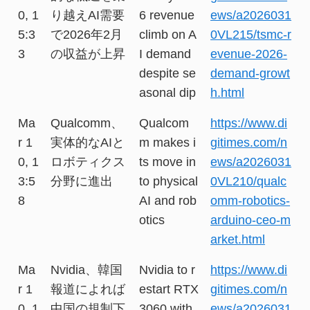
0, 1
り越えAI需要
6 revenue
ews/a2026031
5:3
で2026年2月
climb on A
0VL215/tsmc-r
3
の収益が上昇
I demand
evenue-2026-
despite se
demand-growt
asonal dip
h.html
Ma
Qualcomm、
Qualcom
https://www.di
r 1
実体的なAIと
m makes i
gitimes.com/n
0, 1
ロボティクス
ts move in
ews/a2026031
3:5
分野に進出
to physical
0VL210/qualc
8
AI and rob
omm-robotics-
otics
arduino-ceo-m
arket.html
Ma
Nvidia、韓国
Nvidia to r
https://www.di
r 1
報道によれば
estart RTX
gitimes.com/n
0, 1
中国の規制下
3060 with
ews/a2026031