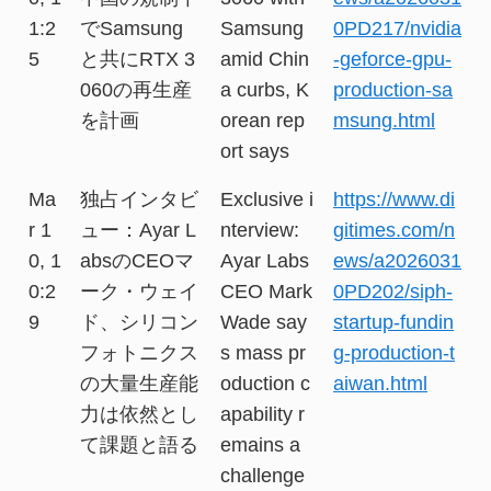
1:2
でSamsung
Samsung
0PD217/nvidia
5
と共にRTX 3
amid Chin
-geforce-gpu-
060の再生産
a curbs, K
production-sa
を計画
orean rep
msung.html
ort says
Ma
独占インタビ
Exclusive i
https://www.di
r 1
ュー：Ayar L
nterview:
gitimes.com/n
0, 1
absのCEOマ
Ayar Labs
ews/a2026031
0:2
ーク・ウェイ
CEO Mark
0PD202/siph-
9
ド、シリコン
Wade say
startup-fundin
フォトニクス
s mass pr
g-production-t
の大量生産能
oduction c
aiwan.html
力は依然とし
apability r
て課題と語る
emains a
challenge