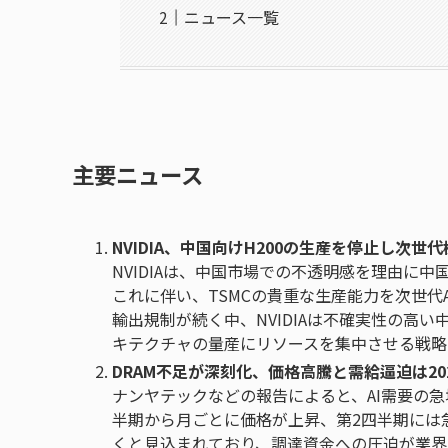
ニュース一覧
主要ニュース
NVIDIA、中国向けH200の生産を停止し次世
NVIDIAは、中国市場での不透明感を理由に中
これに伴い、TSMCの貴重な生産能力を次世代AI
輸出規制が続く中、NVIDIAは不確実性の高
キテクチャの量産にリソースを集中させる戦略
DRAM不足が深刻化、価格高騰と需給逼迫は20
ナンヤテックなどの報告によると、AI需要の急
半期から月ごとに価格が上昇、第2四半期には
くと見込まれており、調達資金への圧迫が業界