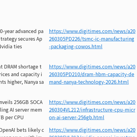
0-year advanced pa
https://www.digitimes.com/news/a20
strategy secures Ap
260305PD226/tsmc-ic-manufacturing
vidia ties
-packaging-cowos.html
nt DRAM shortage t
https://www.digitimes.com/news/a20
ices and capacity i
260305PD210/dram-hbm-capacity-de
ts higher, Nanya sa
mand-nanya-technology-2026.html
nveils 256GB SOCA
https://www.digitimes.com/news/a20
ling AI server mem
260304VL212/infrastructure-cpu-micr
TB per CPU
on-ai-server-256gb.html
OpenAI bets likely c
https://www.digitimes.com/news/a20