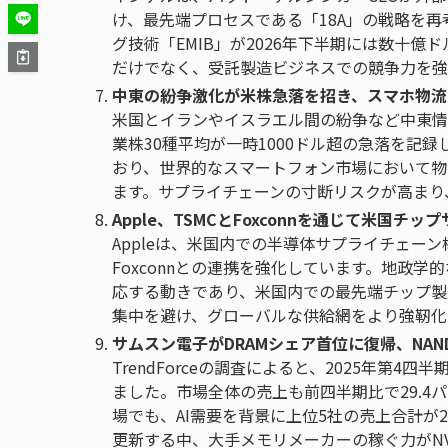
け、最先端プロセスである「18A」の戦略を
グ技術「EMIB」が2026年下半期には数十
だけでなく、受託製造ビジネスでの競争力を強
中東の紛争激化が米株急落を招き、スマホ物流
米国とイランやイスラエル間の紛争など中東情
業株30種平均が一時1000ドル超の急落を記
おり、世界的なスマートフォン市場において物
ます。サプライチェーンの寸断リスクが高まり
Apple、TSMCとFoxconnを通じて米国チ
Appleは、米国内での半導体サプライチェー
Foxconnとの連携を強化しています。地政
応する動きであり、米国内での最先端チップ製
集中を避け、グローバルな供給網をより強靭化
サムスン電子がDRAMシェア首位に復帰、NAN
TrendForceの調査によると、2025年第
ました。市場全体の売上も前四半期比で29.4
場でも、AI需要を背景に上位5社の売上合計が
更新する中、大手メモリメーカーの稼ぐ力がNV