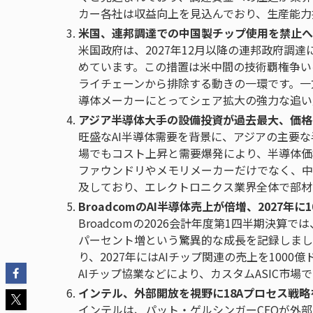
カー各社は収益向上を見込んでおり、生産能力
米国、連邦調達での中国製チップ使用を禁止へ
米国政府は、2027年12月以降の連邦政府調
めています。この措置は米中間の技術覇権争い
ライチェーンから排除する動きの一環です。一
導体メーカーにとってシェア拡大の強力な追い
アジア半導体大手の設備投資が過去最大、価格
旺盛なAI半導体需要を背景に、アジアの主要
場でもコスト上昇と需要爆発により、半導体価
ファウンドリやメモリメーカーだけでなく、中
及しており、エレクトロニクス業界全体で部材
BroadcomのAI半導体売上が倍増、2027年に
Broadcomの2026会計年度第1四半期決算
パーセント増という驚異的な成長を記録しました。
り、2027年にはAIチップ関連の売上を1000
AIチップ協業などにより、カスタムASIC市場
インテル、外部開放を視野に18Aプロセス戦略
インテルは、パット・ゲルシンガーCEOが外