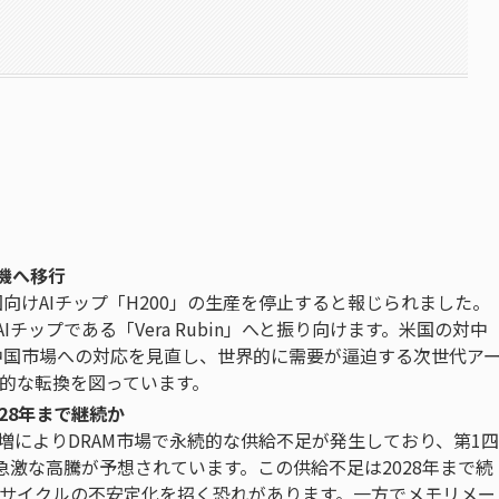
代機へ移行
国向けAIチップ「H200」の生産を停止すると報じられました。
チップである「Vera Rubin」へと振り向けます。米国の対中
い中国市場への対応を見直し、世界的に需要が逼迫する次世代ア
的な転換を図っています。
28年まで継続か
増によりDRAM市場で永続的な供給不足が発生しており、第1四
急激な高騰が予想されています。この供給不足は2028年まで続
サイクルの不安定化を招く恐れがあります。一方でメモリメー