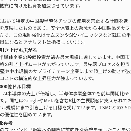
拡充に向けた投資を加速させています。
達において特定の中国製半導体チップの使用を禁止する計画を進
を反映したものであり、安全保障上の懸念から中国製品をサプ
方で、この規制強化はサムスンやSKハイニックスなど韓国の半
風になるとアナリストは指摘しています。
引き上げも広がる
な半導体企業の設備投資が過去最大規模に達しています。中国市
格の引き上げムードが広がっています。最先端プロセスを担う
堅や中小規模のサプライチェーン企業にまで値上げの動きが波
コストの構造的な上昇圧力が強まっています。
1000億ドル目標
では、AI半導体の売上が倍増し、半導体事業全体でも前年同期比65
同社はGoogleやMetaを含む6社の主要顧客に支えられて
億ドル規模にまで引き上げる目標を掲げています。TSMCとの3.5D
での優位性を固めています。
を再考
部のファウンドリ顧客への開放に前向きな姿勢を示したことを受