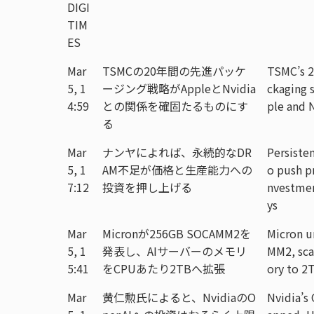
DIGI
TIM
ES
Mar
TSMCの20年間の先進パッケ
TSMC’s 2
5, 1
ージング戦略がAppleとNvidia
ckaging 
4:59
との関係を確固たるものにす
ple and N
る
Mar
ナンヤによれば、永続的なDR
Persiste
5, 1
AM不足が価格と生産能力への
o push pr
7:12
投資を押し上げる
nvestmen
ys
Mar
Micronが256GB SOCAMM2を
Micron u
5, 1
発表し、AIサーバーのメモリ
MM2, sca
5:41
をCPUあたり2TBへ拡張
ory to 2
Mar
黄仁勲氏によると、NvidiaのO
Nvidia’s 