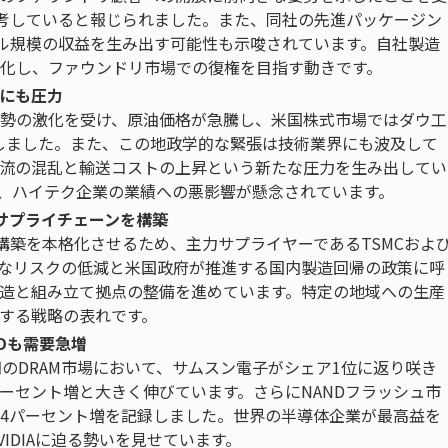
再考していると報じられました。また、同社の先進パッケージン
億ドル規模の収益を生み出す可能性も示唆されています。自社製造
化し、ファウンドリ市場での復権を目指す動きです。
にも圧力
勢の激化を受け、原油価格が急騰し、米国株式市場ではダウ工
録しました。また、この地政学的な緊張は技術業界にも波及して
流の混乱と輸送コストの上昇という新たな圧力を生み出してい
、ハイテク企業の業績への悪影響が懸念されています。
ップサプライチェーンを構築
ン構築を本格化させるため、主力サプライヤーであるTSMCおよ
学的なリスクの低減と米国政府が推進する国内製造回帰の政策に呼
造と組み立て拠点の整備を進めています。特定の地域への生産
する戦略の表れです。
Dも需要急増
4四半期のDRAM市場において、サムスン電子がシェア1位に返り咲き
パーセント増と大きく伸びています。さらにNANDフラッシュ市
24パーセント増を記録しました。世界の半導体企業が最高益を
IDIAに迫る勢いを見せています。