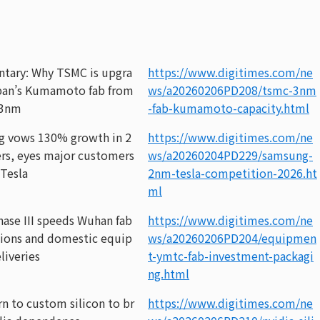
ary: Why TSMC is upgra
https://www.digitimes.com/ne
pan’s Kumamoto fab from
ws/a20260206PD208/tsmc-3nm
 3nm
-fab-kumamoto-capacity.html
 vows 130% growth in 2
https://www.digitimes.com/ne
rs, eyes major customers
ws/a20260204PD229/samsung-
 Tesla
2nm-tesla-competition-2026.ht
ml
ase III speeds Wuhan fab
https://www.digitimes.com/ne
ations and domestic equip
ws/a20260206PD204/equipmen
liveries
t-ymtc-fab-investment-packagi
ng.html
n to custom silicon to br
https://www.digitimes.com/ne