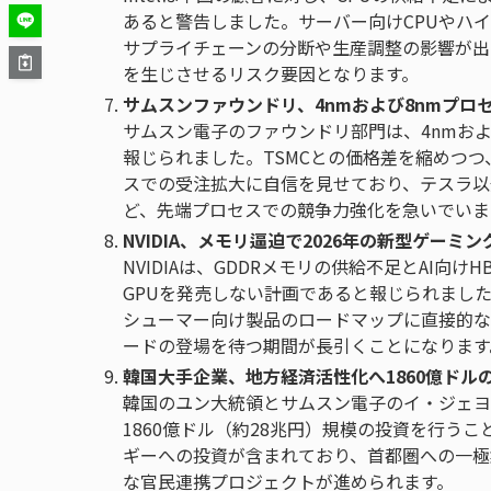
あると警告しました。サーバー向けCPUやハ
サプライチェーンの分断や生産調整の影響が出
を生じさせるリスク要因となります。
サムスンファウンドリ、4nmおよび8nmプロ
サムスン電子のファウンドリ部門は、4nmおよ
報じられました。TSMCとの価格差を縮めつつ
スでの受注拡大に自信を見せており、テスラ以
ど、先端プロセスでの競争力強化を急いでいま
NVIDIA、メモリ逼迫で2026年の新型ゲーミン
NVIDIAは、GDDRメモリの供給不足とAI向
GPUを発売しない計画であると報じられました
シューマー向け製品のロードマップに直接的な
ードの登場を待つ期間が長引くことになります
韓国大手企業、地方経済活性化へ1860億ドル
韓国のユン大統領とサムスン電子のイ・ジェヨ
1860億ドル（約28兆円）規模の投資を行う
ギーへの投資が含まれており、首都圏への一極
な官民連携プロジェクトが進められます。