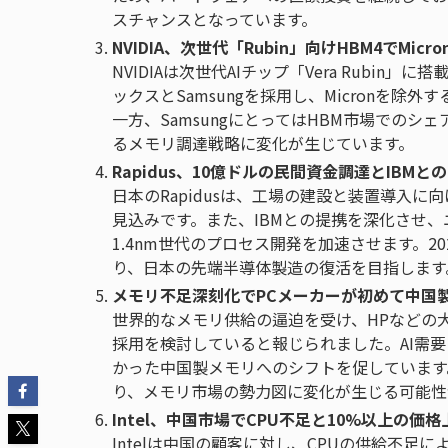
スチャンスとなっています。
NVIDIA、次世代「Rubin」向けHBM4でMicr
NVIDIAは次世代AIチップ「Vera Rubi
ックスとSamsungを採用し、Micronを除
一方、SamsungにとってはHBM市場でのシ
るメモリ調達戦略に変化が生じています。
Rapidus、10億ドルの民間資金調達とIBMとの
日本のRapidusは、工場の建設と装置導入に
見込みです。また、IBMとの提携を深化させ
1.4nm世代のプロセス開発を加速させます。
り、日本の先端半導体製造の復活を目指します
メモリ不足深刻化でPCメーカーが初めて中国製
世界的なメモリ供給の逼迫を受け、HPなどの大
採用を検討していると報じられました。AI需
かった中国製メモリへのシフトを促しています
り、メモリ市場の勢力図に変化が生じる可能性
Intel、中国市場でCPU不足と10%以上の価
Intelは中国の顧客に対し、CPUの供給不足