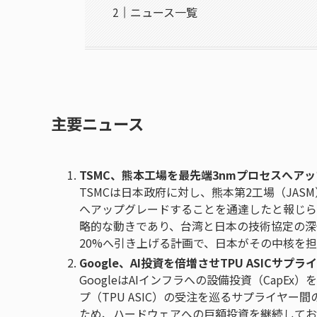
ニュース一覧
主要ニュース
TSMC、熊本工場を最先端3nmプロセスへア
TSMCは日本政府に対し、熊本第2工場（JAS
へアップグレードすることを通達したと報じら
略的な動きであり、台湾と日本の技術協定の深化
20%へ引き上げる計画で、日本がその中核を
Google、AI投資を倍増させTPU ASICサプ
GoogleはAIインフラへの設備投資（Cap
プ（TPU ASIC）の受注を巡るサプライヤー
ため、ハードウェアへの巨額投資を継続しており