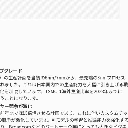
ップグレード
M）の生産計画を当初の6nm/7nmから、最先端の3nmプロセス
れました。これは日本国内での生産能力を大幅に引き上げる戦
を示唆しています。TSMCは海外生産比率を2028年までに
担うことになります。
ライヤー競争が激化
Ex）を前年比でほぼ倍増させる計画であり、これに伴いカスタムチッ
間の競争が激化しています。AIモデルの学習と推論能力を強化す
、Broadcomなどのパートナー企業にとっても大きなビジネ