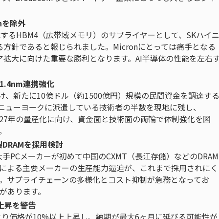
onを除外
n」に搭載するHBM4（広帯域メモリ）のサプライヤーとして、SKハイ
外する方針であると報じられました。Micronにとっては痛手となる
ェア拡大に向けた重要な勝利となります。AI半導体の性能を左右
1.4nm連携強化
向け、新たに10億ドル（約1500億円）規模の民間資金を調達す
、ニューヨークに派遣している技術者の半数を現地に残し、
2027年の量産化に向け、資金面と技術面の両輪で体制強化を図
。
DRAMを採用検討
手PCメーカーが初めて中国のCXMT（長江存儲）などのDRAM
要による主要メーカーの生産能力逼迫が、これまで採用されにく
。サプライチェーンの多様化とコスト抑制が急務となってお
があります。
格上昇を警告
により価格が10%以上上昇し、納期が最大6ヶ月に延びる可能性が