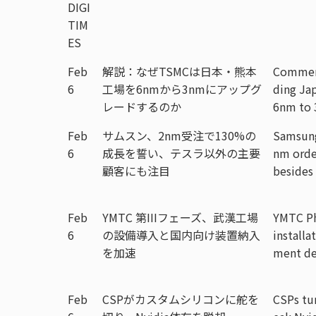
DIGI
TIM
ES
Feb
解説：なぜTSMCは日本・熊本
Comment
6
工場を6nmから3nmにアップグ
ding Ja
レードするのか
6nm to
Feb
サムスン、2nm受注で130%の
Samsung
6
成長を誓い、テスラ以外の主要
nm orde
顧客にも注目
besides
Feb
YMTC 第IIIフェーズ、武漢工場
YMTC Ph
6
の設備導入と国内向け装置納入
install
を加速
ment de
Feb
CSPがカスタムシリコンに舵を
CSPs tur