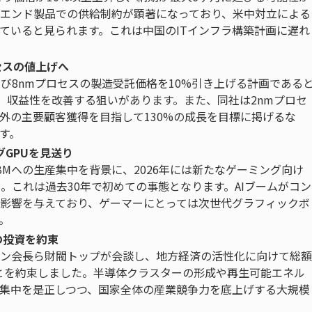
イエンド製品での供給制約が顕著になっており、米中対立による
ていると見られます。これは中国のITインフラ構築計画に遅れ
セスの値上げへ
び8nmプロセスの製造受託価格を10%引き上げる計画である
、収益性を改善する狙いがあります。また、同社は2nmプロセ
外の主要顧客獲得を目指して130%の成長を目標に掲げるな
す。
グGPUを見送り
けHBMへの生産集中を背景に、2026年には新たなゲーミング向け
。これは過去30年で初めての事態となります。AIブームがコン
影響を与えており、ゲーマーにとっては次世代グラフィックボ
。
の投資を約束
ン会長ら財閥トップが会談し、地方経済の活性化に向けて総額
ことを約束しました。半導体クラスターの形成や再生可能エネル
集中を是正しつつ、国家全体の産業競争力を底上げする大規模