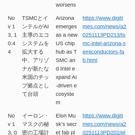
worsens
No
TSMCとイ
Arizona
https://www.digiti
v 1
ンテルがAI
emerges
mes.com/news/a2
3, 1
主導のエコ
as a new
0251113PD213/ts
0:4
システムを
US chip
mc-intel-arizona-s
4
拡大する
hub as T
emiconductors-fa
中、アリゾ
SMC an
b.html
ナが新たな
d Intel e
米国のチッ
xpand AI
プ拠点とし
-driven e
て台頭
cosyste
m
No
イーロン・
Elon Mu
https://www.digiti
v 1
マスクの秘
sk’s secr
mes.com/news/a2
3, 0
密の工場計
et fab pl
0251113PD202/el