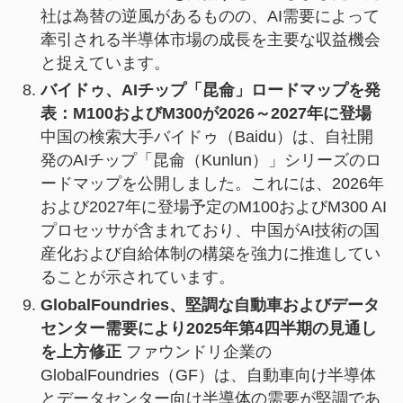
社は為替の逆風があるものの、AI需要によって
牽引される半導体市場の成長を主要な収益機会
と捉えています。
バイドゥ、AIチップ「昆侖」ロードマップを発
表：M100およびM300が2026～2027年に登場
中国の検索大手バイドゥ（Baidu）は、自社開
発のAIチップ「昆侖（Kunlun）」シリーズのロ
ードマップを公開しました。これには、2026年
および2027年に登場予定のM100およびM300 AI
プロセッサが含まれており、中国がAI技術の国
産化および自給体制の構築を強力に推進してい
ることが示されています。
GlobalFoundries、堅調な自動車およびデータ
センター需要により2025年第4四半期の見通し
を上方修正
ファウンドリ企業の
GlobalFoundries（GF）は、自動車向け半導体
とデータセンター向け半導体の需要が堅調であ