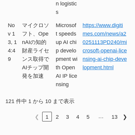
n logistic
s
No
マイクロソ
Microsof
https://www.digiti
v 1
フト、Ope
t speeds
mes.com/news/a2
3, 1
nAIの知的
up AI chi
0251113PD240/mi
4:4
財産ライセ
p develo
crosoft-openai-lice
9
ンス取得で
pment wi
nsing-ai-chip-deve
AIチップ開
th Open
lopment.html
発を加速
AI IP lice
nsing
121 件中 1 から 10 まで表示
…
❮
1
2
3
4
5
13
❯