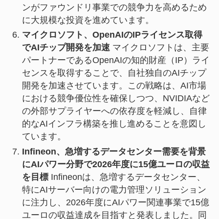
ンがファウンドリ事業での競争力を高めるため
に大規模な投資を進めています。
マイクロソフト、OpenAIのIPライセンス取得
でAIチップ開発を加速
マイクロソフトは、主要
パートナーであるOpenAIの知的財産（IP）ライ
センスを取得することで、自社独自のAIチップ
開発を加速させています。この戦略は、AI市場
における競争優位性を確保しつつ、NVIDIAなど
の外部サプライヤーへの依存度を軽減し、自律
的なAIインフラ構築を推し進めることを意図し
ています。
Infineon、急増するデータセンター需要を背景
にAIパワー分野で2026年度に15億ユーロの収益
を目標
Infineonは、急増するデータセンター、
特にAIサーバー向けの電力管理ソリューション
に注力し、2026年度にAIパワー関連事業で15億
ユーロの収益達成を目指すと発表しました。同