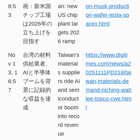
8:5
画：新米国
an: new
on-musk-producti
3
チップ工場
US chip
on-wafer-tesla-sp
は2026年の
plant tar
acex.html
立ち上げを
gets 202
目指す
6 ramp
No
台湾の材料
Taiwan’s
https://www.digiti
v 1
供給業者、
material
mes.com/news/a2
3, 1
AIと半導体
s supplie
0251111PD218/tai
6:5
ブームを背
rs ride AI
wan-materials-de
7
景に記録的
and sem
mand-niching-wah
な収益を達
iconduct
lee-topco-cwe.htm
成
or boom
l
into reco
rd reven
ue