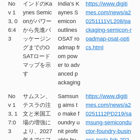
No
インドのKa
India’s K
https://www.digiti
v 1
ynes Semic
aynes S
mes.com/news/a2
3, 0
onがパワー
emicon
0251111VL208/pa
6:4
から先進パ
outlines
ckaging-semicon-r
3
ッケージン
OSAT ro
oadmap-osat-opti
グまでのO
admap fr
cs.html
SATロード
om pow
マップを示
er to adv
す
anced p
ackaging
No
サムスン、
Samsun
https://www.digiti
v 1
テスラの注
g aims t
mes.com/news/a2
3, 1
文と米国工
o make f
0251112PD219/sa
7:0
場の増強に
oundry u
msung-semicondu
3
より、2027
nit profit
ctor-foundry-busin
年までにフ
able by
ess-tesla-fab-202