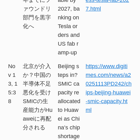
ァウンドリ
2027, ba
7.html
部門を黒字
nking on
化へ
Tesla or
ders and
US fab r
amp-up
No
北京が介入
Beijing s
https://www.digiti
v 1
か？中国の
teps in?
mes.com/news/a2
3, 1
半導体不足
SMIC ca
0251113PD242/ch
5:3
悪化を受け
pacity re
ips-beijing-huawei
8
SMICの生
allocated
-smic-capacity.ht
産能力がHu
to Huaw
ml
aweiに再配
ei as Chi
分される
na’s chip
shortage