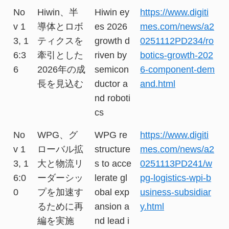
No
Hiwin、半
Hiwin ey
https://www.digiti
v 1
導体とロボ
es 2026
mes.com/news/a2
3, 1
ティクスを
growth d
0251112PD234/ro
6:3
牽引とした
riven by
botics-growth-202
6
2026年の成
semicon
6-component-dem
長を見込む
ductor a
and.html
nd roboti
cs
No
WPG、グ
WPG re
https://www.digiti
v 1
ローバル拡
structure
mes.com/news/a2
3, 1
大と物流リ
s to acce
0251113PD241/w
6:0
ーダーシッ
lerate gl
pg-logistics-wpi-b
0
プを加速す
obal exp
usiness-subsidiar
るために再
ansion a
y.html
編を実施
nd lead i