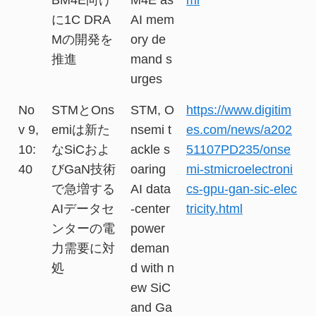
に1C DRA
AI mem
Mの開発を
ory de
推進
mand s
urges
No
STMとOns
STM, O
https://www.digitim
v 9,
emiは新た
nsemi t
es.com/news/a202
10:
なSiCおよ
ackle s
51107PD235/onse
40
びGaN技術
oaring
mi-stmicroelectroni
で急増する
AI data
cs-gpu-gan-sic-elec
AIデータセ
-center
tricity.html
ンターの電
power
力需要に対
deman
処
d with n
ew SiC
and Ga