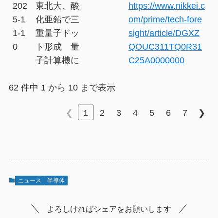
202
東北大、酸
https://www.nikkei.c
5-1
化亜鉛で三
om/prime/tech-fore
1-1
重量子ドッ
sight/article/DGXZ
0
ト形成 量
QOUC311TQ0R31
子計算機に
C25A0000000
62 件中 1 から 10 まで表示
❮
1
2
3
4
5
6
7
❯
ニュース
半導体
よろしければシェアをお願いします