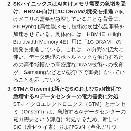
SKハイニックスはAI向けメモリ需要の急増を受
け、HBM4E向けに1C DRAMの開発を推進
AI向
けメモリの需要が急増していることを背景に、
SK Hynixは高性能メモリ技術の次世代品開発を
加速させている。具体的には、HBM4E（High
Bandwidth Memory 4E）用に「1C DRAM」の
開発を推進している。これは、AI分野の拡大に
伴い、データ処理のボトルネックを解消するた
めの高帯域幅かつ高密度なDRAM技術への投資
が、Samsungなどとの競争下で重要になってい
ることを示している。
STMとOnsemiは新たなSiCおよびGaN技術で
急増するAIデータセンターの電力需要に対処
STマイクロエレクトロニクス（STM）とオンセ
ミ（Onsemi）は、急増するAIデータセンターの
電力需要という課題に対処するため、新しい
SiC（炭化ケイ素）およびGaN（窒化ガリウ