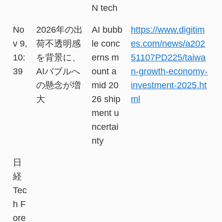
N tech
No
2026年の出
AI bubb
https://www.digitim
v 9,
荷不透明感
le conc
es.com/news/a202
10:
を背景に、
erns m
51107PD225/taiwa
39
AIバブルへ
ount a
n-growth-economy-
の懸念が増
mid 20
investment-2025.ht
大
26 ship
ml
ment u
ncertai
nty
日
経
Tec
h F
ore