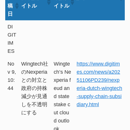
稿
イトル
イトル
日
DI
GIT
IM
ES
No
Wingtech社
Wingte
https://www.digitim
v 9,
のNexperia
ch’s Ne
es.com/news/a202
10:
との対立と
xperia f
51106PD239/nexp
44
政府の持株
eud an
eria-dutch-wingtech
減少が見通
d state
-supply-chain-subsi
しを不透明
stake c
diary.html
にする
ut clou
d outlo
ok