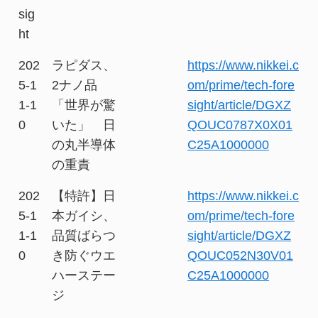
sig
ht
202
ラピダス、
https://www.nikkei.c
5-1
2ナノ品
om/prime/tech-fore
1-1
「世界が驚
sight/article/DGXZ
0
いた」 日
QOUC0787X0X01
の丸半導体
C25A1000000
の重責
202
【特許】日
https://www.nikkei.c
5-1
本ガイシ、
om/prime/tech-fore
1-1
品質ばらつ
sight/article/DGXZ
0
き防ぐウエ
QOUC052N30V01
ハーステー
C25A1000000
ジ