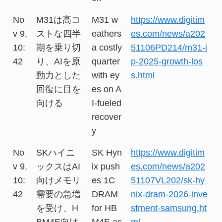
No
M31は高コ
M31 w
https://www.digitim
v 9,
ストな四半
eathers
es.com/news/a202
10:
期を乗り切
a costly
51106PD214/m31-i
42
り、AIを原
quarter
p-2025-growth-los
動力とした
with ey
s.html
回復に目を
es on A
向ける
I-fueled
recover
y
No
SKハイニ
SK Hyn
https://www.digitim
v 9,
ックスはAI
ix push
es.com/news/a202
10:
向けメモリ
es 1C
51107VL202/sk-hy
42
需要の急増
DRAM
nix-dram-2026-inve
を受け、H
for HB
stment-samsung.ht
BM4E向け
M4E as
ml