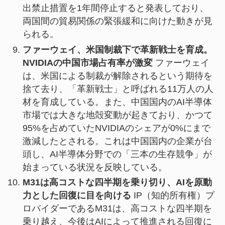
出禁止措置を1年間停止すると発表しており、
両国間の貿易関係の緊張緩和に向けた動きが見
られる。
ファーウェイ、米国制裁下で革新戦士を育成。
NVIDIAの中国市場占有率が激変
ファーウェイ
は、米国による制裁が解除されるという期待を
捨て去り、「革新戦士」と呼ばれる11万人の人
材を育成している。また、中国国内のAI半導体
市場では大きな地殻変動が起きており、かつて
95%を占めていたNVIDIAのシェアが0%にまで
激減したとされる。これは中国国内の企業が台
頭し、AI半導体分野での「三本の生存競争」が
始まっている状況を反映している。
M31は高コストな四半期を乗り切り、AIを原動
力とした回復に目を向ける
IP（知的所有権）プ
ロバイダーであるM31は、高コストな四半期を
乗り越え、今後はAIによって推進される回復に