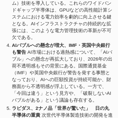
ム）技術を導入している。これらのワイドバン
ドギャップ半導体は、GPUなどの高性能計算シ
ステムにおける電力効率を劇的に向上させる鍵
となる。AIインフラストラクチャの持続的な拡
張には、このような電力管理技術の革新が不可
欠である。
AIバブルへの懸念が増大、IMF・英国中央銀行
も警告
AI市場における過熱感について、「AIバ
ブル」への懸念が再拡大しており、2026年の出
荷不透明感もその背景にある。国際通貨基金
（IMF）や英国中央銀行が警告を発する事態と
なっており、AIへの巨額投資が持続可能か、財
務面から不透明感が浮上している。一方で、
「今回は違う」という見方や、「破裂しないAI
バブルがある」という議論も存在する。
ラピダス、2ナノ品「世界が驚いた」 日の丸
半導体の重責
次世代半導体製造技術の開発を進