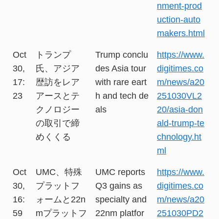
nment-prod
uction-auto
makers.html
Oct
トランプ
Trump conclu
https://www.
30,
氏、アジア
des Asia tour
digitimes.co
17:
歴訪をレア
with rare eart
m/news/a20
23
アースとテ
h and tech de
251030VL2
クノロジー
als
20/asia-don
の取引で締
ald-trump-te
めくくる
chnology.ht
ml
Oct
UMC、特殊
UMC reports
https://www.
30,
プラットフ
Q3 gains as
digitimes.co
16:
ォームと22n
specialty and
m/news/a20
59
mプラットフ
22nm platfor
251030PD2