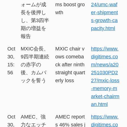
ォームが成
ms boost gro
24/umc-waf
長を後押し
wth
er-shipment
し、第3四半
s-growth-ca
期の増益を
pacity.html
報告
Oct
MXIC会長、
MXIC chair v
https://www.
30,
9四半期連続
ows comeba
digitimes.co
15:
の赤字の
ck after ninth
m/news/a20
56
後、カムバ
straight quart
251030PD2
ックを誓う
erly loss
27/mxic-loss
-memory-m
arket-chairm
an.html
Oct
AMEC、強
AMEC report
https://www.
30,
力なエッチ
s 46% sales j
digitimes.co