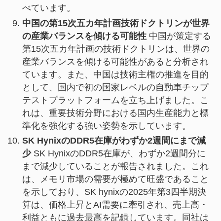
べています。
中国の第15次五カ年計画技術ドクトリンが世界
の産業バランスを傾ける可能性
中国が策定する
第15次五カ年計画の技術ドクトリンは、世界の
産業バランスを傾ける可能性があると分析され
ています。また、中国は技術主権の推進を目的
として、国内で初の国家レベルの自動車チップ
テストプラットフォームを立ち上げました。こ
れは、重要技術分野における国内生産能力と標
準化を強化する強い姿勢を示しています。
SK HynixのDDR5在庫がわずか2週間にまで減
少
SK HynixのDDR5在庫が、わずか2週間分に
まで減少していることが報告されました。これ
は、メモリ市場の需要が極めて旺盛であること
を示しており、SK hynixの2025年第3四半期決
算は、価格上昇とAI需要に牽引され、売上高・
利益ともに過去最高を記録しています。同社は