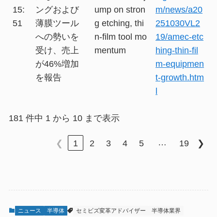
15:
ングおよび
ump on stron
m/news/a20
51
薄膜ツール
g etching, thi
251030VL2
への勢いを
n-film tool mo
19/amec-etc
受け、売上
mentum
hing-thin-fil
が46%増加
m-equipmen
を報告
t-growth.htm
l
181 件中 1 から 10 まで表示
…
❮
1
2
3
4
5
19
❯
ニュース
半導体
セミビズ変革アドバイザー
半導体業界