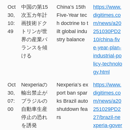
Oct
中国の第15
China’s 15th
https://www.
30,
次五カ年計
Five-Year tec
digitimes.co
10:
画技術ドク
h doctrine to t
m/news/a20
49
トリンが世
ilt global indu
251030PD2
界の産業バ
stry balance
10/china-fiv
ランスを傾
e-year-plan-
ける
industrial-po
licy-technolo
gy.html
Oct
Nexperiaの
Nexperia’s ex
https://www.
30,
輸出禁止が
port ban spar
digitimes.co
07:
ブラジルの
ks Brazil auto
m/news/a20
00
自動車生産
shutdown fea
251029PD2
停止の恐れ
rs
27/brazil-ne
を誘発
xperia-gover