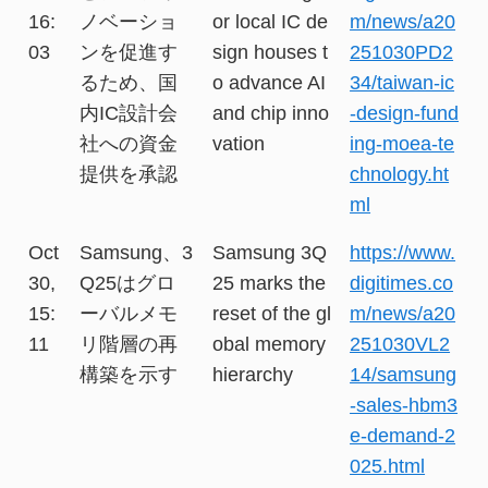
16:
ノベーショ
or local IC de
m/news/a20
03
ンを促進す
sign houses t
251030PD2
るため、国
o advance AI
34/taiwan-ic
内IC設計会
and chip inno
-design-fund
社への資金
vation
ing-moea-te
提供を承認
chnology.ht
ml
Oct
Samsung、3
Samsung 3Q
https://www.
30,
Q25はグロ
25 marks the
digitimes.co
15:
ーバルメモ
reset of the gl
m/news/a20
11
リ階層の再
obal memory
251030VL2
構築を示す
hierarchy
14/samsung
-sales-hbm3
e-demand-2
025.html