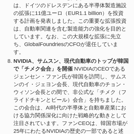
は、ドイツのドレスデンにある半導体製造施設
の拡張に11億ユーロ（EUR1.1 billion）を投資
する計画を発表しました。この重要な拡張投資
は、自動車関連を含む製造能力の強化を目的と
しています。なお、この大規模な拡張に先立
ち、GlobalFoundriesのCFOが退任していま
す。
NVIDIA、サムスン、現代自動車のトップが韓国
で「チメク会合」を開催
NVIDIAのCEOである
ジェンセン・ファン氏が韓国を訪問し、サムス
ンのイ・ジェヨン会長、現代自動車のチョン・
ウィソン会長との間で、非公式な「チメク（フ
ライドチキンとビール）会合」を持ちました。
この会合は、AI時代の半導体と自動車産業にお
ける協力関係深化に向けた戦略的な動きとして
注目されています。ファンCEOは、韓国市場が
25年にわたるNVIDIAの歴史の一部であると述