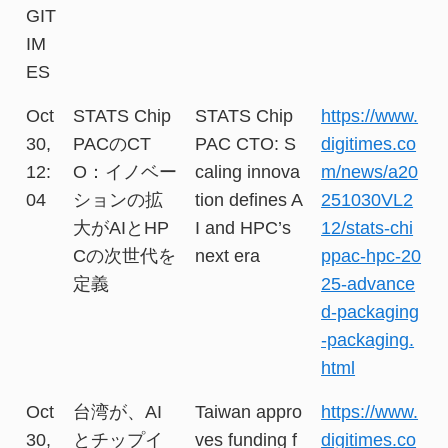
GIT
IM
ES
Oct
STATS Chip
STATS Chip
https://www.
30,
PACのCT
PAC CTO: S
digitimes.co
12:
O：イノベー
caling innova
m/news/a20
04
ションの拡
tion defines A
251030VL2
大がAIとHP
I and HPC’s
12/stats-chi
Cの次世代を
next era
ppac-hpc-20
定義
25-advance
d-packaging
-packaging.
html
Oct
台湾が、AI
Taiwan appro
https://www.
30,
とチップイ
ves funding f
digitimes.co