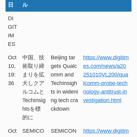
日
ル
DI
GIT
IM
ES
Oct
中国、技
Beijing tar
https://www.digitim
10,
術取り締
gets Qualc
es.com/news/a20
19:
まりを拡
omm and
251010VL200/qua
36
大しクア
TechInsigh
lcomm-probe-tech
ルコムと
ts in wideni
nology-antitrust-in
TechInsig
ng tech cra
vestigation.html
htsを標
ckdown
的に
Oct
SEMICO
SEMICON
https://www.digitim