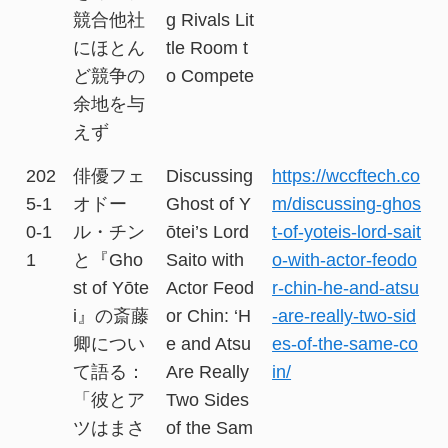
競合他社
g Rivals Lit
にほとん
tle Room t
ど競争の
o Compete
余地を与
えず
202
俳優フェ
Discussing
https://wccftech.co
5-1
オドー
Ghost of Y
m/discussing-ghos
0-1
ル・チン
ōtei’s Lord
t-of-yoteis-lord-sait
1
と『Gho
Saito with
o-with-actor-feodo
st of Yōte
Actor Feod
r-chin-he-and-atsu
i』の斎藤
or Chin: ‘H
-are-really-two-sid
卿につい
e and Atsu
es-of-the-same-co
て語る：
Are Really
in/
「彼とア
Two Sides
ツはまさ
of the Sam