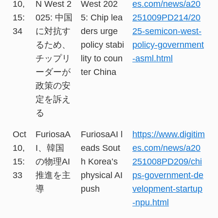
10,
N West 2
West 202
es.com/news/a20
15:
025: 中国
5: Chip lea
251009PD214/20
34
に対抗す
ders urge
25-semicon-west-
るため、
policy stabi
policy-government
チップリ
lity to coun
-asml.html
ーダーが
ter China
政策の安
定を訴え
る
Oct
FuriosaA
FuriosaAI l
https://www.digitim
10,
I、韓国
eads Sout
es.com/news/a20
15:
の物理AI
h Korea’s
251008PD209/chi
33
推進を主
physical AI
ps-government-de
導
push
velopment-startup
-npu.html