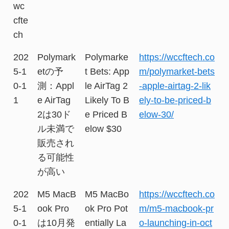
wc
cfte
ch
202
Polymark
Polymarke
https://wccftech.co
5-1
etの予
t Bets: App
m/polymarket-bets
0-1
測：Appl
le AirTag 2
-apple-airtag-2-lik
1
e AirTag
Likely To B
ely-to-be-priced-b
2は30ド
e Priced B
elow-30/
ル未満で
elow $30
販売され
る可能性
が高い
202
M5 MacB
M5 MacBo
https://wccftech.co
5-1
ook Pro
ok Pro Pot
m/m5-macbook-pr
0-1
は10月発
entially La
o-launching-in-oct