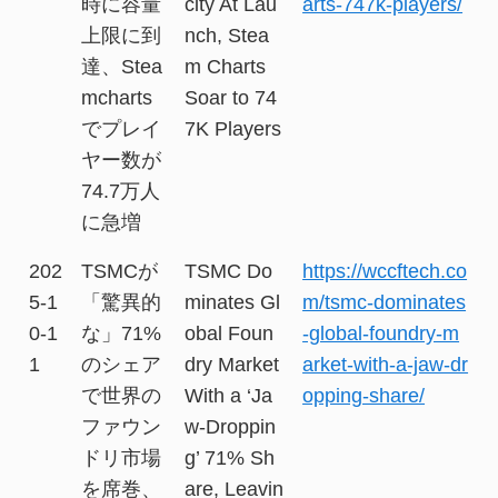
時に容量
city At Lau
arts-747k-players/
上限に到
nch, Stea
達、Stea
m Charts
mcharts
Soar to 74
でプレイ
7K Players
ヤー数が
74.7万人
に急増
202
TSMCが
TSMC Do
https://wccftech.co
5-1
「驚異的
minates Gl
m/tsmc-dominates
0-1
な」71%
obal Foun
-global-foundry-m
1
のシェア
dry Market
arket-with-a-jaw-dr
で世界の
With a ‘Ja
opping-share/
ファウン
w-Droppin
ドリ市場
g’ 71% Sh
を席巻、
are, Leavin