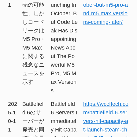
1
売の可能
unching In
ober-but-m5-pro-a
性、しか
October, B
nd-m5-max-versio
しコード
ut Code Le
ns-coming-later/
リークは
ak Has Dis
M5 Pro・
appointing
M5 Max
News Abo
に関する
ut The Po
残念なニ
werful M5
ュースを
Pro, M5 M
示す
ax Version
s
202
Battlefiel
Battlefield
https://wccftech.co
5-1
d 6のサ
6 Servers I
m/battlefield-6-ser
0-1
ーバーが
mmediatel
vers-hit-capacity-a
1
発売と同
y Hit Capa
t-launch-steam-ch