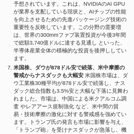
予想されています。これは、NVIDIAのAI GPU
が業界を支配している現状と、AIチップの性能
を向上させるための先進パッケージング技術の
重要性を反映しています。この分野の需要増
は、世界の300mmファブ装置投資が今後3年間
で総額3,740億ドルに達する見通し といった、
半導体産業全体の積極的な投資を後押ししてい
ます。
米国株、ダウが878ドル安で続落、米中摩擦の
警戒からナスダックも大幅安
米国株市場は、ダ
ウ工業株30種平均が878ドル安で続落し、ナス
ダック総合指数も3.5%安と大幅な下落に見舞わ
れました。市場は、中国による米クアルコム調
査 やレアアース規制強化 など、米中間の貿
易・技術摩擦の激化に対する警戒感を強めてい
ます。トランプ氏の発言も市場に影響を与え、
「トランプ砲」を受けナスダックが急落し、機