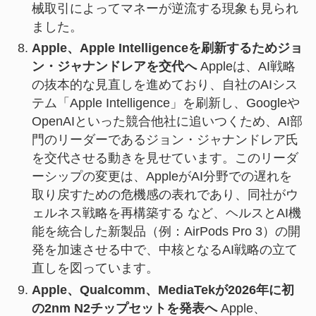
械取引によってマネーが逆流する現象も見られ
ました。
Apple、Apple Intelligenceを刷新するためジョ
ン・ジャナンドレアを交代へ
Appleは、AI戦略
の抜本的な見直しを進めており、自社のAIシス
テム「Apple Intelligence」を刷新し、Googleや
OpenAIといった競合他社に追いつくため、AI部
門のリーダーであるジョン・ジャナンドレア氏
を交代させる動きを見せています。このリーダ
ーシップの変更は、AppleがAI分野での遅れを
取り戻すための危機感の表れであり、同社がウ
ェルネス戦略を再構築する など、ヘルスとAI機
能を統合した新製品（例：AirPods Pro 3）の開
発を加速させる中で、中核となるAI戦略の立て
直しを図っています。
Apple、Qualcomm、MediaTekが2026年に初
の2nm N2チップセットを発表へ
Apple、