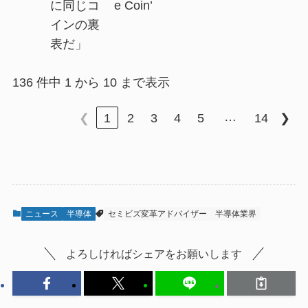
に同じコ
e Coin’
インの裏
表だ」
136 件中 1 から 10 まで表示
…
❮
1
2
3
4
5
14
❯
ニュース
半導体
セミビズ変革アドバイザー
半導体業界
よろしければシェアをお願いします