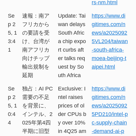
rs-nm.html
Se
速報：南ア
Update: Tai
https://www.di
p 2
フリカから
wan delays
gitimes.com/n
5, 1
の要請を受
South Afric
ews/a2025092
3:4
け、台湾が
a chip expo
5VL204/taiwan
1
南アフリカ
rt curbs aft
-south-africa-
向けチップ
er talks req
moea-beijing-t
輸出規制を
uest by So
aipei.html
延期
uth Africa
Se
独占：AI PC
Exclusive: I
https://www.di
p 2
需要の不足
ntel raises
gitimes.com/n
5, 1
を背景に、
prices of ol
ews/a2025092
0:4
インテル、2
der CPUs b
5PD210/intel-p
4
025年第4四
y over 10%
c-supply-chain
半期に旧型
in 4Q25 am
-demand-ai-p