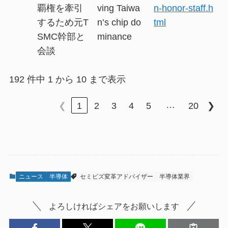
覇権を牽引
ving Taiwa
n-honor-staff.h
するため元T
n’s chip do
tml
SMC幹部と
minance
会談
192 件中 1 から 10 まで表示
…
❮
1
2
3
4
5
20
❯
ニュース
半導体
セミビズ変革アドバイザー
半導体業界
よろしければシェアをお願いします