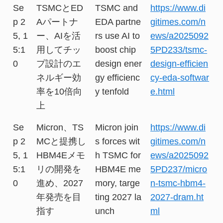
Se
TSMCとED
TSMC and
https://www.di
p 2
Aパートナ
EDA partne
gitimes.com/n
5, 1
ー、AIを活
rs use AI to
ews/a2025092
5:1
用してチッ
boost chip
5PD233/tsmc-
0
プ設計のエ
design ener
design-efficien
ネルギー効
gy efficienc
cy-eda-softwar
率を10倍向
y tenfold
e.html
上
Se
Micron、TS
Micron join
https://www.di
p 2
MCと提携し
s forces wit
gitimes.com/n
5, 1
HBM4Eメモ
h TSMC for
ews/a2025092
5:1
リの開発を
HBM4E me
5PD237/micro
0
進め、2027
mory, targe
n-tsmc-hbm4-
年発売を目
ting 2027 la
2027-dram.ht
指す
unch
ml