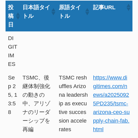
投
日本語タイ
原語タイ
記事URL
稿
トル
トル
日
DI
GIT
IM
ES
Se
TSMC、後
TSMC resh
https://www.di
p 2
継体制強化
uffles Arizo
gitimes.com/n
5, 1
の動きの
na leadersh
ews/a2025092
3:5
中、アリゾ
ip as execu
5PD235/tsmc-
8
ナのリーダ
tive succes
arizona-ceo-su
ーシップを
sion accele
pply-chain-fab.
再編
rates
html