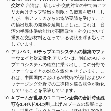
交対立
台湾は、珍しい外交的対立の中で南アフ
リカ向けチップ輸出を制限する措置を取りまし
たが、南アフリカからの協議要請を受けて、こ
の輸出規制の発動を延期しました。これは、台
湾の半導体供給能力が国際政治・外交において
重要な交渉材料となっている現状を浮き彫りに
しています。
アリババ、AIチップエコシステムの構築でファ
ーウェイと対立激化
アリババは、独自のAIチッ
プエコシステムの確立に乗り出し、この分野で
ファーウェイとの対立を激化させています。こ
れは、中国国内におけるAI技術の設計およびパ
ッケージング分野での主導権を巡る競争が激化
していることを示唆しています。
AIブームが世界のユニコーン企業の合計時価総
額を1.4兆ドルに押し上げ
AIブームの影響によ
り、世界の「ヘクトコーン」（評価額1,000億