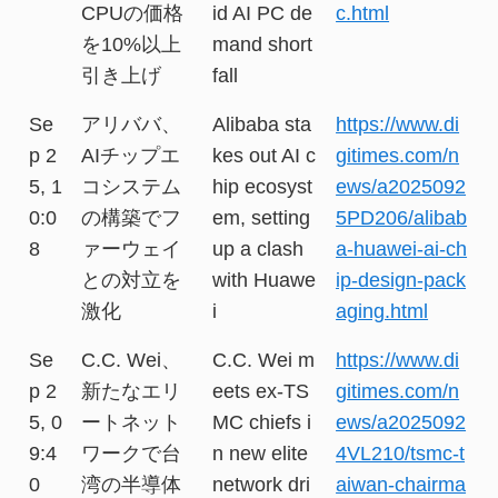
CPUの価格
id AI PC de
c.html
を10%以上
mand short
引き上げ
fall
Se
アリババ、
Alibaba sta
https://www.di
p 2
AIチップエ
kes out AI c
gitimes.com/n
5, 1
コシステム
hip ecosyst
ews/a2025092
0:0
の構築でフ
em, setting
5PD206/alibab
8
ァーウェイ
up a clash
a-huawei-ai-ch
との対立を
with Huawe
ip-design-pack
激化
i
aging.html
Se
C.C. Wei、
C.C. Wei m
https://www.di
p 2
新たなエリ
eets ex-TS
gitimes.com/n
5, 0
ートネット
MC chiefs i
ews/a2025092
9:4
ワークで台
n new elite
4VL210/tsmc-t
0
湾の半導体
network dri
aiwan-chairma