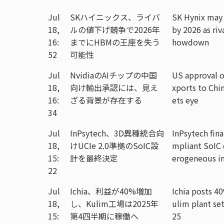
Jul
SKハイニックス、ライバ
SK Hynix may
18,
ルの値下げ競争で2026年
by 2026 as riva
16:
までにHBMの王座を失う
howdown
52
可能性
Jul
NvidiaのAIチップの中国
US approval of
18,
向け輸出承認には、見え
xports to Chi
16:
ざる背景が存在する
ets eye
34
Jul
InPsytech、3D異種統合向
InPsytech fina
18,
けUCIe 2.0準拠のSoIC設
mpliant SoIC 
15:
計を最終決定
erogeneous in
22
Jul
Ichia、利益が40%増加
Ichia posts 40
18,
し、Kulim工場は2025年
ulim plant set
15:
第4四半期に稼働へ
25