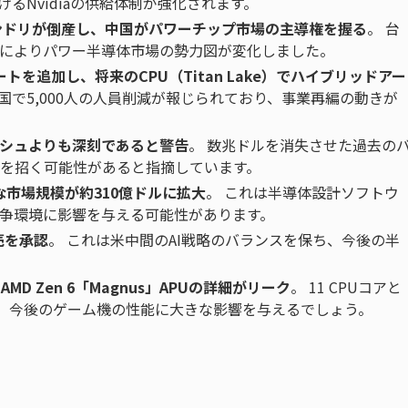
るNvidiaの供給体制が強化されます。
ンドリが倒産し、中国がパワーチップ市場の主導権を握る
。 台
によりパワー半導体市場の勢力図が変化しました。
サポートを追加し、将来のCPU（Titan Lake）でハイブリッドアー
国で5,000人の人員削減が報じられており、事業再編の動きが
ッシュよりも深刻であると警告
。 数兆ドルを消失させた過去の
を招く可能性があると指摘しています。
能な市場規模が約310億ドルに拡大
。 これは半導体設計ソフトウ
争環境に影響を与える可能性があります。
売を承認
。 これは米中間のAI戦略のバランスを保ち、今後の半
るAMD Zen 6「Magnus」APUの詳細がリーク
。 11 CPUコアと
り、今後のゲーム機の性能に大きな影響を与えるでしょう。