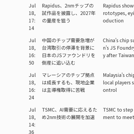
Jul
Rapidus、2nmチップの
Rapidus show
18,
試作品を披露し、2027年
rototypes, ey
17:
の量産を狙う
oduction
14
Jul
中国のチップ需要急増が
China’s chip 
18,
台湾取引の停滞を背景に
n’s JS Foundr
16:
日本のJSファウンドリを
y after Taiwan
50
倒産に追い込む
Jul
マレーシアのチップ拠点
Malaysia’s ch
18,
は成長するも、現地企業
local players 
16:
は主導権取得に苦戦
ontrol
24
Jul
TSMC、AI需要に応えるた
TSMC to step
18,
め2nm技術の展開を加速
ment to meet
14:
36