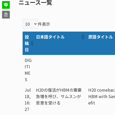
ニュース一覧
件表示
投
日本語タイトル
原語タイトル
稿
日
DIG
ITI
ME
S
Jul
H20の復活がHBMの需要
H20 comeback 
18,
急増を呼び、サムスンが
HBM with Sam
16:
恩恵を受ける
efit
27