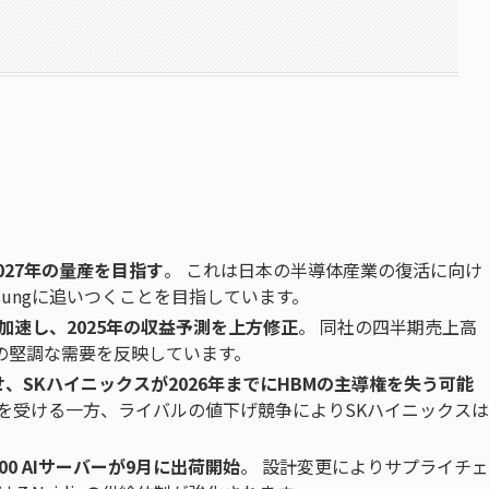
2027年の量産を目指す
。 これは日本の半導体産業の復活に向け
sungに追いつくことを目指しています。
を加速し、2025年の収益予測を上方修正
。 同社の四半期売上高
場の堅調な需要を反映しています。
させ、SKハイニックスが2026年までにHBMの主導権を失う可能
恩恵を受ける一方、ライバルの値下げ競争によりSKハイニックスは
GB300 AIサーバーが9月に出荷開始
。 設計変更によりサプライチェ