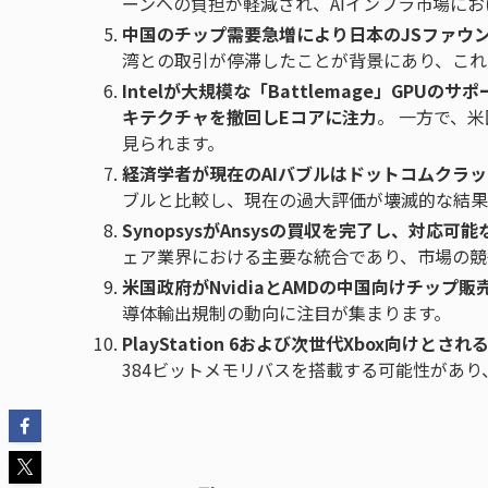
ーンへの負担が軽減され、AIインフラ市場におけ
中国のチップ需要急増により日本のJSファウ
湾との取引が停滞したことが背景にあり、これ
Intelが大規模な「Battlemage」GPUの
キテクチャを撤回しEコアに注力
。 一方で、米
見られます。
経済学者が現在のAIバブルはドットコムクラ
ブルと比較し、現在の過大評価が壊滅的な結果
SynopsysがAnsysの買収を完了し、対応可
ェア業界における主要な統合であり、市場の競
米国政府がNvidiaとAMDの中国向けチップ販
導体輸出規制の動向に注目が集まります。
PlayStation 6および次世代Xbox向けとされ
384ビットメモリバスを搭載する可能性があ