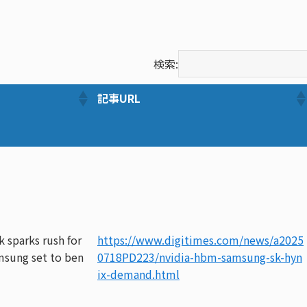
検索:
記事URL
sparks rush for
https://www.digitimes.com/news/a2025
sung set to ben
0718PD223/nvidia-hbm-samsung-sk-hyn
ix-demand.html