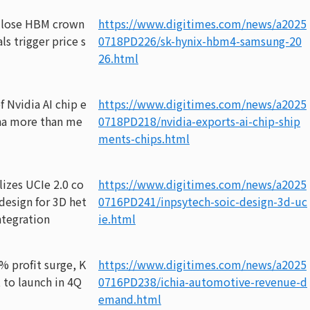
 lose HBM crown
https://www.digitimes.com/news/a2025
ls trigger price s
0718PD226/sk-hynix-hbm4-samsung-20
26.html
 Nvidia AI chip e
https://www.digitimes.com/news/a2025
na more than me
0718PD218/nvidia-exports-ai-chip-ship
ments-chips.html
lizes UCIe 2.0 co
https://www.digitimes.com/news/a2025
design for 3D het
0716PD241/inpsytech-soic-design-3d-uc
tegration
ie.html
% profit surge, K
https://www.digitimes.com/news/a2025
 to launch in 4Q
0716PD238/ichia-automotive-revenue-d
emand.html