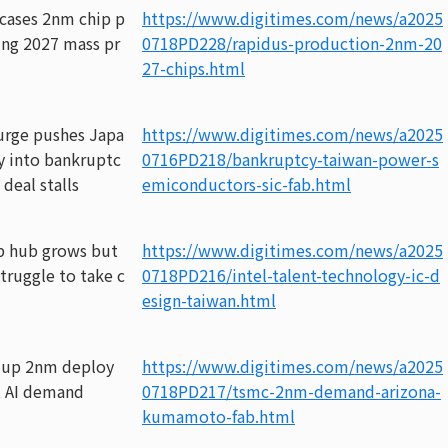
cases 2nm chip p
https://www.digitimes.com/news/a2025
ing 2027 mass pr
0718PD228/rapidus-production-2nm-20
27-chips.html
surge pushes Japa
https://www.digitimes.com/news/a2025
y into bankruptc
0716PD218/bankruptcy-taiwan-power-s
 deal stalls
emiconductors-sic-fab.html
ip hub grows but
https://www.digitimes.com/news/a2025
struggle to take c
0718PD216/intel-talent-technology-ic-d
esign-taiwan.html
 up 2nm deploy
https://www.digitimes.com/news/a2025
 AI demand
0718PD217/tsmc-2nm-demand-arizona-
kumamoto-fab.html