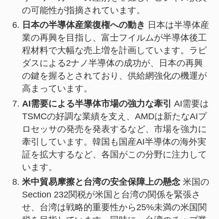
の可能性が指摘されています。
日本の半導体産業復権への動き
日本は半導体産
業の再興を目指し、富士フイルムが半導体後工
程材料で大幅な売上増を計画しています。ラピ
ダスによる2ナノ半導体の成功が、日本の再興
の鍵を握るとされており、供給網強化の機運が
高まっています。
AI需要による半導体市場の強力な牽引
AI需要は
TSMCの好調な業績を支え、AMDは新たなAIプ
ロセッサの発売を発表するなど、市場を強力に
牽引しています。韓国も国産AI半導体の海外実
証を拡大するなど、各国がこの分野に注力して
います。
米中貿易摩擦と台湾の安全保障上の懸念
米国の
Section 232関税が米国と台湾の関係を緊張さ
せ、台湾は戦略的重要性から25%未満の米国関