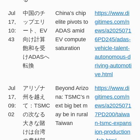
Jul
中国のチ
China’s chip
https://www.di
17,
ップエリ
elite pivots to
gitimes.com/n
10:
ート、EV
ADAS amid
ews/a2025071
43
向け計算
EV compute
6PD245/adas-
飽和を受
saturation
vehicle-talent-
けADASへ
autonomous-d
転換
riving-automoti
ve.html
Jul
アリゾナ
Beyond Arizo
https://www.di
17,
州を越え
na: TSMC’s n
gitimes.com/n
09:
て：TSMC
ext big bet m
ews/a2025071
02
の次なる
ay be in rural
7PD200/taiwa
大きな賭
Taiwan
n-tsmc-expans
けは台湾
ion-production