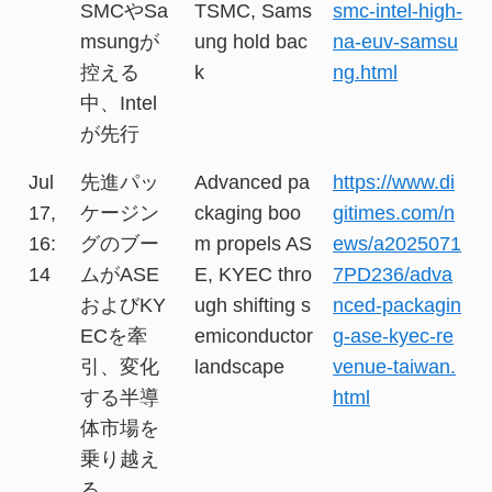
SMCやSa
TSMC, Sams
smc-intel-high-
msungが
ung hold bac
na-euv-samsu
控える
k
ng.html
中、Intel
が先行
Jul
先進パッ
Advanced pa
https://www.di
17,
ケージン
ckaging boo
gitimes.com/n
16:
グのブー
m propels AS
ews/a2025071
14
ムがASE
E, KYEC thro
7PD236/adva
およびKY
ugh shifting s
nced-packagin
ECを牽
emiconductor
g-ase-kyec-re
引、変化
landscape
venue-taiwan.
する半導
html
体市場を
乗り越え
る