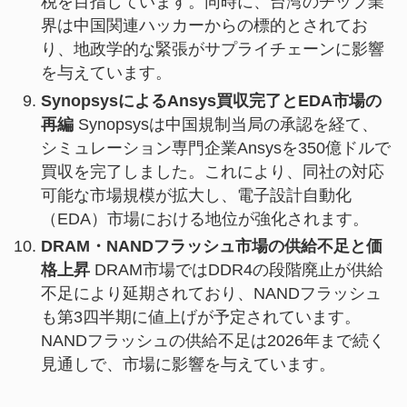
税を目指しています。同時に、台湾のチップ業
界は中国関連ハッカーからの標的とされてお
り、地政学的な緊張がサプライチェーンに影響
を与えています。
SynopsysによるAnsys買収完了とEDA市場の
再編
Synopsysは中国規制当局の承認を経て、
シミュレーション専門企業Ansysを350億ドルで
買収を完了しました。これにより、同社の対応
可能な市場規模が拡大し、電子設計自動化
（EDA）市場における地位が強化されます。
DRAM・NANDフラッシュ市場の供給不足と価
格上昇
DRAM市場ではDDR4の段階廃止が供給
不足により延期されており、NANDフラッシュ
も第3四半期に値上げが予定されています。
NANDフラッシュの供給不足は2026年まで続く
見通しで、市場に影響を与えています。