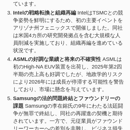
ています。
Intelの戦略転換と組織再編
IntelはTSMCとの競
争姿勢を鮮明にするため、初の主要イベントを
アリゾナ州フェニックスで開催しました。同社
は米国4カ所の研究開発拠点を含む大規模な人
員削減を実施しており、組織再編を進めている
状況です。
ASMLの好調な業績と将来の不確実性
ASMLは
初のHigh-NA EUV装置を出荷し、2025年第2四
半期の売上高も好調でしたが、地政学的リスク
により2026年には成長が停滞する可能性を警告
しており、市場に懸念を与えています。
Samsungの法的問題終結とファウンドリーの
課題
Samsungの李在鎔氏の9年にわたる法廷闘
争が無罪で終結し、同社の再躍進の契機と期待
されています。一方で、元従業員がファウンド
リーワーカーへの差別を非難し、ビジネス損失