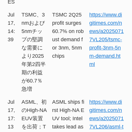
ES
Jul
TSMC、3
TSMC 2Q25
https://www.di
17,
nmおよび
profit surges
gitimes.com/n
14:
5nmチッ
60.7% on rob
ews/a2025071
39
プの堅調
ust demand f
7VL205/tsmc-
な需要に
or 3nm, 5nm
profit-3nm-5n
より2025
chips
m-demand.ht
年第2四半
ml
期の利益
が60.7％
急増
Jul
ASML、初
ASML ships fi
https://www.di
17,
のHigh-NA
rst High-NA E
gitimes.com/n
17:
EUV装置
UV tool; Intel
ews/a2025071
13
を出荷；T
takes lead as
7VL206/asml-t