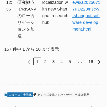
12:
研究拠点
localization w
ews/a2025071
36
でRISC-V
ith new Shan
7PD228/risc-v
のローカ
ghai research
-shanghai-soft
リゼーシ
hub
ware-develop
ョンを加
ment.html
速
157 件中 1 から 10 まで表示
…
❮
1
2
3
4
5
16
❯
ニュース
半導体
セミビズ変革アドバイザー
半導体業界