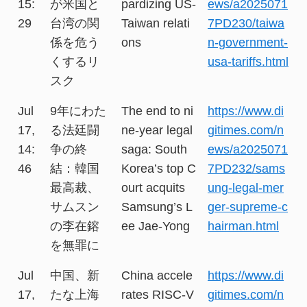
15:
が米国と
pardizing US-
ews/a2025071
29
台湾の関
Taiwan relati
7PD230/taiwa
係を危う
ons
n-government-
くするリ
usa-tariffs.html
スク
Jul
9年にわた
The end to ni
https://www.di
17,
る法廷闘
ne-year legal
gitimes.com/n
14:
争の終
saga: South
ews/a2025071
46
結：韓国
Korea’s top C
7PD232/sams
最高裁、
ourt acquits
ung-legal-mer
サムスン
Samsung’s L
ger-supreme-c
の李在鎔
ee Jae-Yong
hairman.html
を無罪に
Jul
中国、新
China accele
https://www.di
17,
たな上海
rates RISC-V
gitimes.com/n