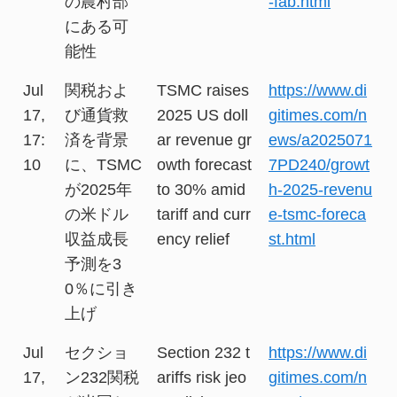
の農村部
-fab.html
にある可
能性
Jul
関税およ
TSMC raises
https://www.di
17,
び通貨救
2025 US doll
gitimes.com/n
17:
済を背景
ar revenue gr
ews/a2025071
10
に、TSMC
owth forecast
7PD240/growt
が2025年
to 30% amid
h-2025-revenu
の米ドル
tariff and curr
e-tsmc-foreca
収益成長
ency relief
st.html
予測を3
0％に引き
上げ
Jul
セクショ
Section 232 t
https://www.di
17,
ン232関税
ariffs risk jeo
gitimes.com/n