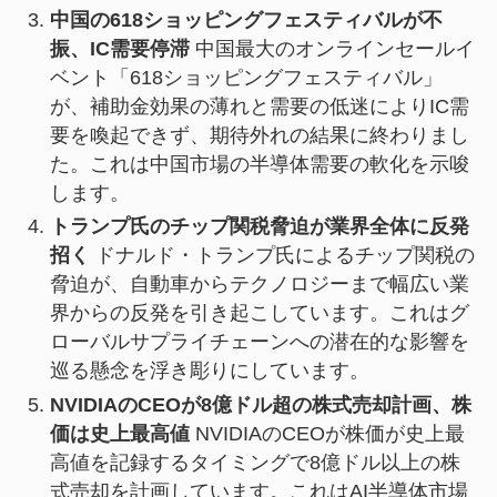
中国の618ショッピングフェスティバルが不
振、IC需要停滞
中国最大のオンラインセールイ
ベント「618ショッピングフェスティバル」
が、補助金効果の薄れと需要の低迷によりIC需
要を喚起できず、期待外れの結果に終わりまし
た。これは中国市場の半導体需要の軟化を示唆
します。
トランプ氏のチップ関税脅迫が業界全体に反発
招く
ドナルド・トランプ氏によるチップ関税の
脅迫が、自動車からテクノロジーまで幅広い業
界からの反発を引き起こしています。これはグ
ローバルサプライチェーンへの潜在的な影響を
巡る懸念を浮き彫りにしています。
NVIDIAのCEOが8億ドル超の株式売却計画、株
価は史上最高値
NVIDIAのCEOが株価が史上最
高値を記録するタイミングで8億ドル以上の株
式売却を計画しています。これはAI半導体市場