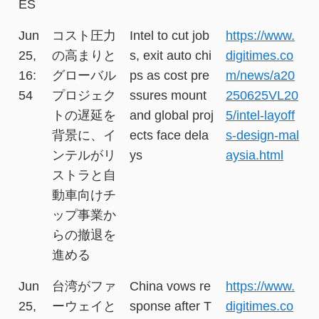
ES
Jun
コスト圧力
Intel to cut job
https://www.
25,
の高まりと
s, exit auto chi
digitimes.co
16:
グローバル
ps as cost pre
m/news/a20
54
プロジェク
ssures mount
250625VL20
トの遅延を
and global proj
5/intel-layoff
背景に、イ
ects face dela
s-design-mal
ンテルがリ
ys
aysia.html
ストラと自
動車向けチ
ップ事業か
らの撤退を
進める
Jun
台湾がファ
China vows re
https://www.
25,
ーウェイと
sponse after T
digitimes.co