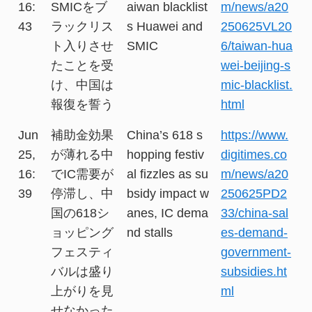
16:
SMICをブ
aiwan blacklist
m/news/a20
43
ラックリス
s Huawei and
250625VL20
ト入りさせ
SMIC
6/taiwan-hua
たことを受
wei-beijing-s
け、中国は
mic-blacklist.
報復を誓う
html
Jun
補助金効果
China’s 618 s
https://www.
25,
が薄れる中
hopping festiv
digitimes.co
16:
でIC需要が
al fizzles as su
m/news/a20
39
停滞し、中
bsidy impact w
250625PD2
国の618シ
anes, IC dema
33/china-sal
ョッピング
nd stalls
es-demand-
フェスティ
government-
バルは盛り
subsidies.ht
上がりを見
ml
せなかった