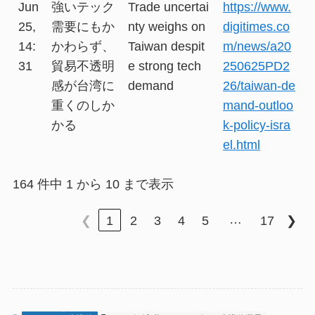
Jun
強いテック
Trade uncertai
https://www.
25,
需要にもか
nty weighs on
digitimes.co
14:
かわらず、
Taiwan despit
m/news/a20
31
貿易不透明
e strong tech
250625PD2
感が台湾に
demand
26/taiwan-de
重くのしか
mand-outloo
かる
k-policy-isra
el.html
164 件中 1 から 10 まで表示
…
❮
1
2
3
4
5
17
❯