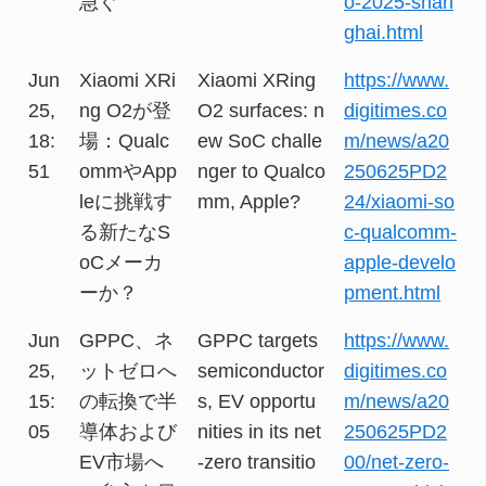
急ぐ
o-2025-shan
ghai.html
Jun
Xiaomi XRi
Xiaomi XRing
https://www.
25,
ng O2が登
O2 surfaces: n
digitimes.co
18:
場：Qualc
ew SoC challe
m/news/a20
51
ommやApp
nger to Qualco
250625PD2
leに挑戦す
mm, Apple?
24/xiaomi-so
る新たなS
c-qualcomm-
oCメーカ
apple-develo
ーか？
pment.html
Jun
GPPC、ネ
GPPC targets
https://www.
25,
ットゼロへ
semiconductor
digitimes.co
15:
の転換で半
s, EV opportu
m/news/a20
05
導体および
nities in its net
250625PD2
EV市場へ
-zero transitio
00/net-zero-