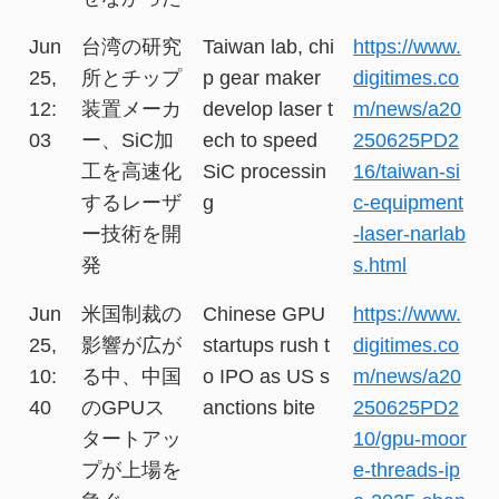
Jun
台湾の研究
Taiwan lab, chi
https://www.
25,
所とチップ
p gear maker
digitimes.co
12:
装置メーカ
develop laser t
m/news/a20
03
ー、SiC加
ech to speed
250625PD2
工を高速化
SiC processin
16/taiwan-si
するレーザ
g
c-equipment
ー技術を開
-laser-narlab
発
s.html
Jun
米国制裁の
Chinese GPU
https://www.
25,
影響が広が
startups rush t
digitimes.co
10:
る中、中国
o IPO as US s
m/news/a20
40
のGPUス
anctions bite
250625PD2
タートアッ
10/gpu-moor
プが上場を
e-threads-ip