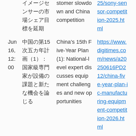
イメージセ
stomer slowdo
25/sony-sen
ンサーの市
wn and China
sor-competit
場シェア目
competition
ion-2025.ht
標を延期
ml
Jun
中国の第15
China’s 15th F
https://www.
16,
次五カ年計
ive-Year Plan
digitimes.co
12:
画（1）：
(1): National-l
m/news/a20
00
国家級専門
evel expert dis
250616PD2
家が設備の
cusses equip
12/china-fiv
課題と新た
ment challeng
e-year-plan-i
な機会を論
es and new op
c-manufactu
じる
portunities
ring-equipm
ent-competit
ion-2026.ht
ml