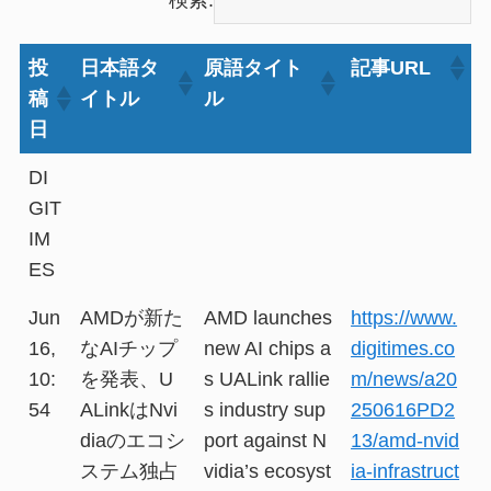
投
日本語タ
原語タイト
記事URL
稿
イトル
ル
日
DI
GIT
IM
ES
Jun
AMDが新た
AMD launches
https://www.
16,
なAIチップ
new AI chips a
digitimes.co
10:
を発表、U
s UALink rallie
m/news/a20
54
ALinkはNvi
s industry sup
250616PD2
diaのエコシ
port against N
13/amd-nvid
ステム独占
vidia’s ecosyst
ia-infrastruct