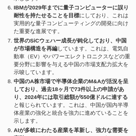
IBMが2029年までに量子コンピューターに誤り
耐性を持たせることを目標
にしており、これは
実用的な量子コンピューティングの開発に向け
た重要な進展です。
世界のSiCウェハー成長が鈍化しており、中国
が市場構造を再編
しています。これは、電気自
動車（EV）やパワーエレクトロニクスなどの重
要分野に影響を与える中国の市場支配力拡大を
示唆しています。
中国のA株市場で半導体企業のM&Aが活況を呈
しており、過去18ヶ月で73件以上の申請があ
り、2024年には取引総額が550億ドルに達する
と報じられています。これは、中国が国内半導
体産業の強化と統合を強力に進めていることを
示します。
AIが多岐にわたる産業を革新し、強力な需要を