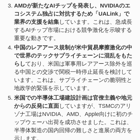
AMDが新たなAIチップを発表し、NVIDIAのエ
コシステム独占に対抗するため「UALink」で
業界の支援を結集
しています。これは、急成長
するAIチップ市場における競争激化を示唆する
重要な動きです。
中国のレアアース規制が米中貿易摩擦激化の中
で世界のテックサプライチェーンに混乱をもた
らし
ており、米国は軍事用レアアース除外を巡
る中国との交渉で関税一時停止延長を検討して
います。これは、サプライチェーンの脆弱性と
地政学的緊張を示しています。
米国での半導体工場建設計画は官僚主義や地元
からの反発に直面
していますが、TSMCのアリ
ゾナ工場はNVIDIA、AMD、Apple向けに初のチ
ップウェーハ出荷を成功させました。これは、
半導体製造の国内回帰の難しさと進展の両方を
示します。