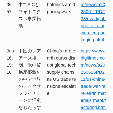
06:
中でSiCと
hotonics amid
m/news/a20
57
フォトニク
pricing wars
250612PD2
スへ事業転
33/everlight-
換
profit-sic-tai
wan-led-pac
kaging.html
Jun
中国のレア
China’s rare e
https://www.
16,
アース規
arth curbs disr
digitimes.co
15:
制、米中貿
upt global tech
m/news/a20
18
易摩擦激化
supply chains
250616PD2
の中で世界
as US trade te
11/us-china-
のテックサ
nsions escalat
trade-war-ra
プライチェ
e
re-earth-mat
ーンに混乱
erials-manuf
をもたらす
acturing.htm