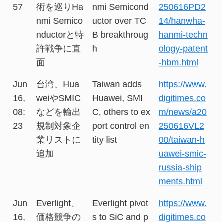
57
術を巡りHa
nmi Semicond
250616PD2
nmi Semico
uctor over TC
14/hanwha-
nductorと特
B breakthroug
hanmi-techn
許戦争に直
h
ology-patent
面
-hbm.html
Jun
台湾、Hua
Taiwan adds
https://www.
16,
weiやSMIC
Huawei, SMI
digitimes.co
08:
などを輸出
C, others to ex
m/news/a20
23
規制対象企
port control en
250616VL2
業リストに
tity list
00/taiwan-h
追加
uawei-smic-
russia-ship
ments.html
Jun
Everlight、
Everlight pivot
https://www.
16,
価格競争の
s to SiC and p
digitimes.co