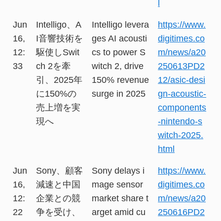
l
Jun
Intelligo、A
Intelligo levera
https://www.
16,
I音響技術を
ges AI acousti
digitimes.co
12:
駆使しSwit
cs to power S
m/news/a20
33
ch 2を牽
witch 2, drive
250613PD2
引、2025年
150% revenue
12/asic-desi
に150%の
surge in 2025
gn-acoustic-
売上増を実
components
現へ
-nintendo-s
witch-2025.
html
Jun
Sony、顧客
Sony delays i
https://www.
16,
減速と中国
mage sensor
digitimes.co
12:
企業との競
market share t
m/news/a20
22
争を受け、
arget amid cu
250616PD2