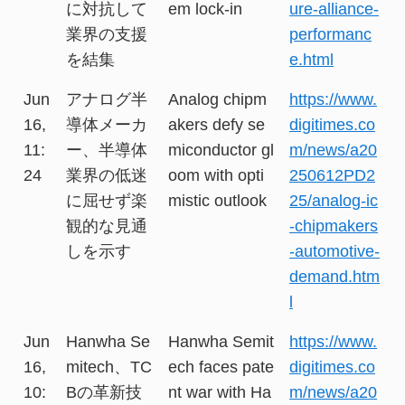
に対抗して
em lock-in
ure-alliance-
業界の支援
performanc
を結集
e.html
Jun
アナログ半
Analog chipm
https://www.
16,
導体メーカ
akers defy se
digitimes.co
11:
ー、半導体
miconductor gl
m/news/a20
24
業界の低迷
oom with opti
250612PD2
に屈せず楽
mistic outlook
25/analog-ic
観的な見通
-chipmakers
しを示す
-automotive-
demand.htm
l
Jun
Hanwha Se
Hanwha Semit
https://www.
16,
mitech、TC
ech faces pate
digitimes.co
10:
Bの革新技
nt war with Ha
m/news/a20