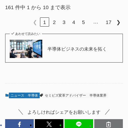
161 件中 1 から 10 まで表示
…
❮
1
2
3
4
5
17
❯
あわせて読みたい
半導体ビジネスの未来を拓く
ニュース
半導体
セミビズ変革アドバイザー
半導体業界
よろしければシェアをお願いします